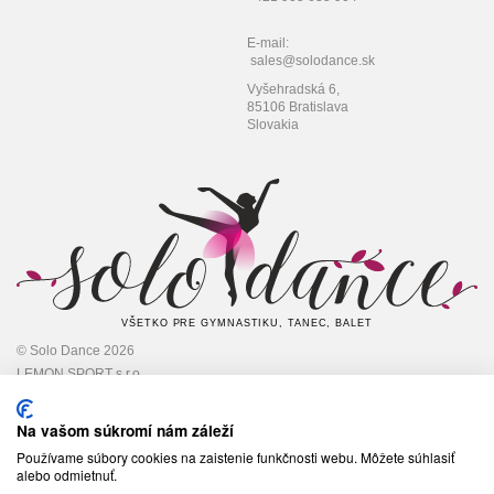
E-mail:
sales@solodance.sk
Vyšehradská 6,
85106 Bratislava
Slovakia
VŠETKO PRE GYMNASTIKU, TANEC, BALET
© Solo Dance 2026
LEMON SPORT s.r.o
IČO: 45 348 545,
DIČ: 2022948301
Na vašom súkromí nám záleží
Používame súbory cookies na zaistenie funkčnosti webu. Môžete súhlasiť
alebo odmietnuť.