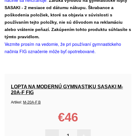
načinie sa nevzťahuje.
Záruka výrobcu na gymnastické lopty
SASAKI - 2 mesiace od dátumu nákupu. Škrabance a
poškodenia položiek, ktoré sa objavia v súvislosti s
používaním tejto položky, nie sú dôvodom na reklamáciu
alebo vrátenie peňazí. Zakúpením tohto produktu súhlasíte s
týmto pravidlom.
Vezmite prosím na vedomie, že pri používaní gymnastickeho
načinia FIG označenie môže byť opotrebované.
LOPTA NA MODERNÚ GYMNASTIKU SASAKI M-
20A-F FIG
Artikel:
M-20A-F B
€46