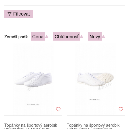
Filtrovať
Cena
Obľúbenosť
Nový
Zoradiť podľa:
Topánky na športový aerobik
Topánky na športový aerobik