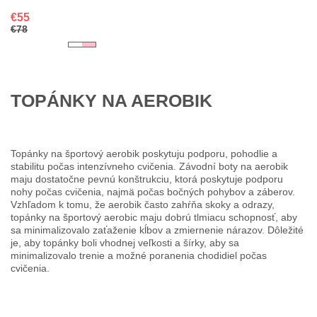
€55
€78
TOPÁNKY NA AEROBIK
Topánky na športový aerobik poskytuju podporu, pohodlie a
stabilitu počas intenzívneho cvičenia. Závodní boty na aerobik
maju dostatočne pevnú konštrukciu, ktorá poskytuje podporu
nohy počas cvičenia, najmä počas bočných pohybov a záberov.
Vzhľadom k tomu, že aerobik často zahŕňa skoky a odrazy,
topánky na športový aerobic maju dobrú tlmiacu schopnosť, aby
sa minimalizovalo zaťaženie kĺbov a zmiernenie nárazov. Dôležité
je, aby topánky boli vhodnej veľkosti a šírky, aby sa
minimalizovalo trenie a možné poranenia chodidiel počas
cvičenia.