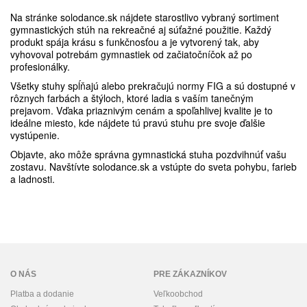
Na stránke solodance.sk nájdete starostlivo vybraný sortiment
gymnastických stúh na rekreačné aj súťažné použitie. Každý
produkt spája krásu s funkčnosťou a je vytvorený tak, aby
vyhovoval potrebám gymnastiek od začiatočníčok až po
profesionálky.
Všetky stuhy spĺňajú alebo prekračujú normy FIG a sú dostupné v
rôznych farbách a štýloch, ktoré ladia s vaším tanečným
prejavom. Vďaka priaznivým cenám a spoľahlivej kvalite je to
ideálne miesto, kde nájdete tú pravú stuhu pre svoje ďalšie
vystúpenie.
Objavte, ako môže správna gymnastická stuha pozdvihnúť vašu
zostavu. Navštívte solodance.sk a vstúpte do sveta pohybu, farieb
a ladnosti.
O NÁS
PRE ZÁKAZNÍKOV
Platba a dodanie
Veľkoobchod