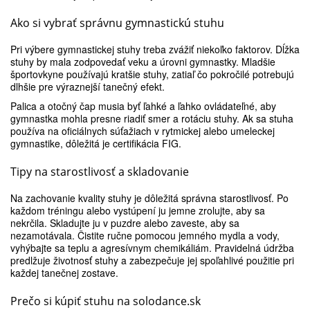
Ako si vybrať správnu gymnastickú stuhu
Pri výbere gymnastickej stuhy treba zvážiť niekoľko faktorov. Dĺžka
stuhy by mala zodpovedať veku a úrovni gymnastky. Mladšie
športovkyne používajú kratšie stuhy, zatiaľ čo pokročilé potrebujú
dlhšie pre výraznejší tanečný efekt.
Palica a otočný čap musia byť ľahké a ľahko ovládateľné, aby
gymnastka mohla presne riadiť smer a rotáciu stuhy. Ak sa stuha
používa na oficiálnych súťažiach v rytmickej alebo umeleckej
gymnastike, dôležitá je certifikácia FIG.
Tipy na starostlivosť a skladovanie
Na zachovanie kvality stuhy je dôležitá správna starostlivosť. Po
každom tréningu alebo vystúpení ju jemne zrolujte, aby sa
nekrčila. Skladujte ju v puzdre alebo zaveste, aby sa
nezamotávala. Čistite ručne pomocou jemného mydla a vody,
vyhýbajte sa teplu a agresívnym chemikáliám. Pravidelná údržba
predlžuje životnosť stuhy a zabezpečuje jej spoľahlivé použitie pri
každej tanečnej zostave.
Prečo si kúpiť stuhu na solodance.sk