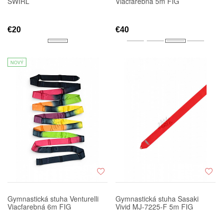
SWIRL
Viacfarebná 5m FIG
€20
€40
NOVÝ
Gymnastická stuha Venturelli
Gymnastická stuha Sasaki
Viacfarebná 6m FIG
Vivid MJ-7225-F 5m FIG