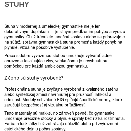
STUHY
Stuha v modernej a umeleckej gymnastike nie je len
dekoratívnym doplnkom — je silným predĺžením pohybu a výrazu
gymnastky. Či už trénujete tanečnú zostavu alebo sa pripravujete
na súťaž, správna gymnastická stuha premieňa každý pohyb na
plynulé, vizuálne pôsobivé vystúpenie.
Práca s dobre vyváženou stuhou umožňuje vytvárať ladné
obrazce a fascinujúce vlny, vďaka čomu je nevyhnutnou
pomôckou pre každú ambicióznu gymnastku.
Z čoho sú stuhy vyrobené?
Profesionálna stuha je zvyčajne vyrobená z kvalitného saténu
alebo syntetickej zmesi navrhnutej pre pružnosť, ľahkosť a
odolnosť. Modely schválené FIG spĺňajú špecifické normy, ktoré
zaručujú bezpečnosť aj vizuálnu príťažlivosť.
Tieto materiály sú mäkké, no zároveň pevné, čo gymnastke
umožňuje precízne otočky a plynulé špirály bez rizika roztrhnutia.
Farba a lesk látky tiež zohrávajú dôležitú úlohu pri zvýraznení
estetického dojmu počas zostavy.