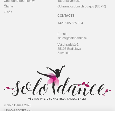
Obchodné podmienky
Tabuľka veľkostí
Články
Ochrana osobných údajov (GDPR)
O nás
CONTACTS
+421 905 635 904
E-mail:
sales@solodance.sk
Vyšehradská 6,
85106 Bratislava
Slovakia
VŠETKO PRE GYMNASTIKU, TANEC, BALET
© Solo Dance 2026
LEMON SPORT s.r.o