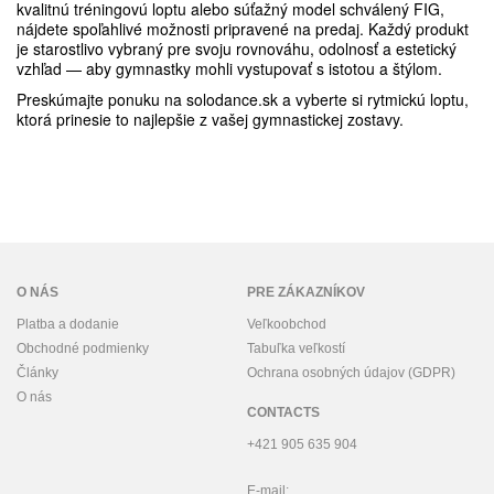
kvalitnú tréningovú loptu alebo súťažný model schválený FIG,
nájdete spoľahlivé možnosti pripravené na predaj. Každý produkt
je starostlivo vybraný pre svoju rovnováhu, odolnosť a estetický
vzhľad — aby gymnastky mohli vystupovať s istotou a štýlom.
Preskúmajte ponuku na solodance.sk a vyberte si rytmickú loptu,
ktorá prinesie to najlepšie z vašej gymnastickej zostavy.
O NÁS
PRE ZÁKAZNÍKOV
Platba a dodanie
Veľkoobchod
Obchodné podmienky
Tabuľka veľkostí
Články
Ochrana osobných údajov (GDPR)
O nás
CONTACTS
+421 905 635 904
E-mail: