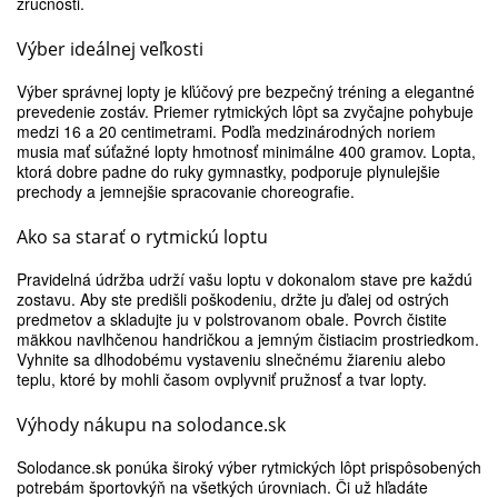
zručnosti.
Výber ideálnej veľkosti
Výber správnej lopty je kľúčový pre bezpečný tréning a elegantné
prevedenie zostáv. Priemer rytmických lôpt sa zvyčajne pohybuje
medzi 16 a 20 centimetrami. Podľa medzinárodných noriem
musia mať súťažné lopty hmotnosť minimálne 400 gramov. Lopta,
ktorá dobre padne do ruky gymnastky, podporuje plynulejšie
prechody a jemnejšie spracovanie choreografie.
Ako sa starať o rytmickú loptu
Pravidelná údržba udrží vašu loptu v dokonalom stave pre každú
zostavu. Aby ste predišli poškodeniu, držte ju ďalej od ostrých
predmetov a skladujte ju v polstrovanom obale. Povrch čistite
mäkkou navlhčenou handričkou a jemným čistiacim prostriedkom.
Vyhnite sa dlhodobému vystaveniu slnečnému žiareniu alebo
teplu, ktoré by mohli časom ovplyvniť pružnosť a tvar lopty.
Výhody nákupu na solodance.sk
Solodance.sk ponúka široký výber rytmických lôpt prispôsobených
potrebám športovkýň na všetkých úrovniach. Či už hľadáte