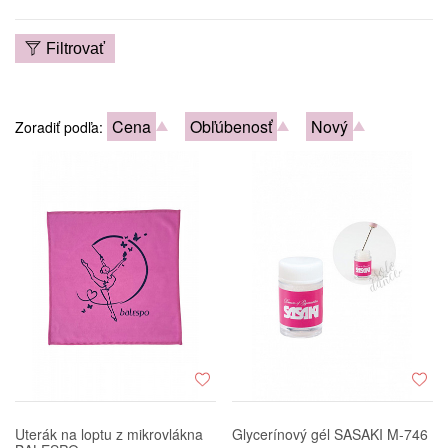
Filtrovať
Cena
Obľúbenosť
Nový
Zoradiť podľa:
Uterák na loptu z mikrovlákna
Glycerínový gél SASAKI M-746