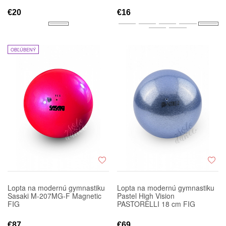
€20
€16
OBĽÚBENÝ
Lopta na modernú gymnastiku
Lopta na modernú gymnastiku
Sasaki M-207MG-F Magnetic
Pastel High Vision
FIG
PASTORELLI 18 cm FIG
€87
€69