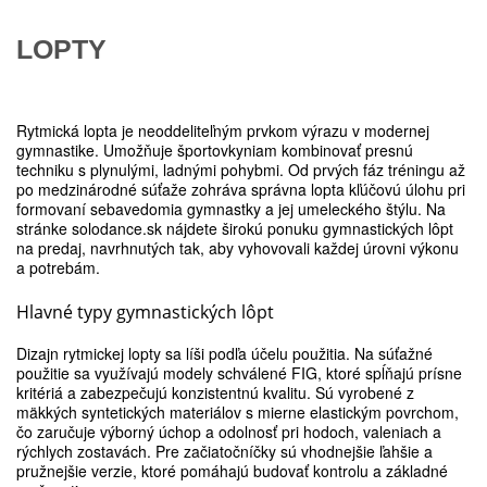
LOPTY
Rytmická lopta je neoddeliteľným prvkom výrazu v modernej
gymnastike. Umožňuje športovkyniam kombinovať presnú
techniku s plynulými, ladnými pohybmi. Od prvých fáz tréningu až
po medzinárodné súťaže zohráva správna lopta kľúčovú úlohu pri
formovaní sebavedomia gymnastky a jej umeleckého štýlu. Na
stránke solodance.sk nájdete širokú ponuku gymnastických lôpt
na predaj, navrhnutých tak, aby vyhovovali každej úrovni výkonu
a potrebám.
Hlavné typy gymnastických lôpt
Dizajn rytmickej lopty sa líši podľa účelu použitia. Na súťažné
použitie sa využívajú modely schválené FIG, ktoré spĺňajú prísne
kritériá a zabezpečujú konzistentnú kvalitu. Sú vyrobené z
mäkkých syntetických materiálov s mierne elastickým povrchom,
čo zaručuje výborný úchop a odolnosť pri hodoch, valeniach a
rýchlych zostavách. Pre začiatočníčky sú vhodnejšie ľahšie a
pružnejšie verzie, ktoré pomáhajú budovať kontrolu a základné