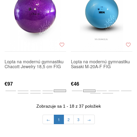
Lopta na modernú gymnastiku
Lopta na modernú gymnastiku
Chacott Jewelry 18,5 cm FIG
Sasaki M-20A-F FIG
€97
€46
Zobrazuje sa 1 - 18 z 37 položiek
←
1
2
3
→