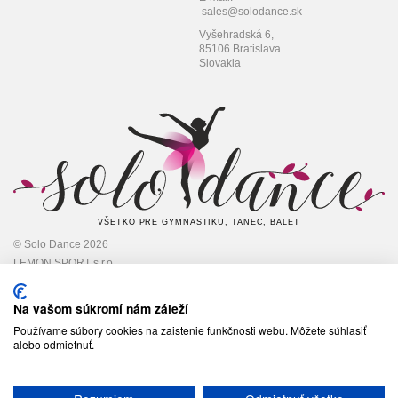
sales@solodance.sk
Vyšehradská 6,
85106 Bratislava
Slovakia
VŠETKO PRE GYMNASTIKU, TANEC, BALET
© Solo Dance 2026
LEMON SPORT s.r.o
IČO: 45 348 545,
DIČ: 2022948301
Na vašom súkromí nám záleží
Používame súbory cookies na zaistenie funkčnosti webu. Môžete súhlasiť
alebo odmietnuť.
Sledujte nás