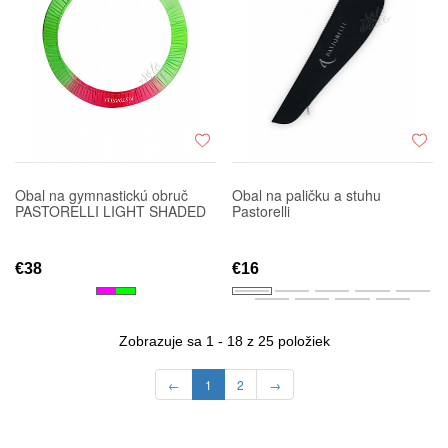
Obal na gymnastickú obruč
Obal na paličku a stuhu
PASTORELLI LIGHT SHADED
Pastorelli
€38
€16
Zobrazuje sa 1 - 18 z 25 položiek
←
1
2
→