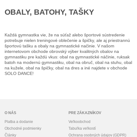
OBALY, BATOHY, TAŠKY
Každá gymnastka vie, že na súťaž alebo športové sústredenie
potrebuje nielen treningové oblečenie a špičky, ale aj priestrannú
športovú tašku a obaly na gymnastické načinie. V našom
internetovom obchode obrovský výber kvalitných obalov na
gymnastiku pre každú vkus: obal na gymnastické náčinie, ruksak
batoh na modernú gymnastiku, obal na obruč, obal na stuhu, obal
na kužele, obal na špičky, obal na dres a iné najdete v obchode
SOLO DANCE!
O NÁS
PRE ZÁKAZNÍKOV
Platba a dodanie
Veľkoobchod
Obchodné podmienky
Tabuľka veľkostí
Články
Ochrana osobných údajov (GDPR)