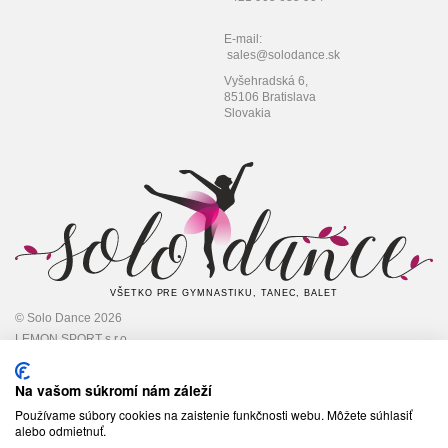
E-mail:
sales@solodance.sk
Vyšehradská 6,
85106 Bratislava
Slovakia
VŠETKO PRE GYMNASTIKU, TANEC, BALET
© Solo Dance 2026
LEMON SPORT s.r.o
IČO: 45 348 545,
DIČ: 2022948301
Na vašom súkromí nám záleží
Používame súbory cookies na zaistenie funkčnosti webu. Môžete súhlasiť
alebo odmietnuť.