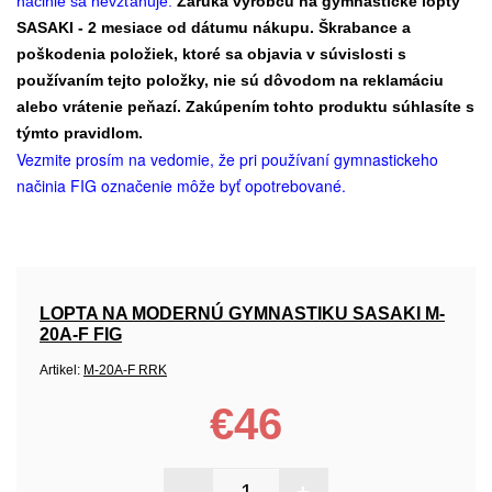
načinie sa nevzťahuje.
Záruka výrobcu na gymnastické lopty
SASAKI - 2 mesiace od dátumu nákupu. Škrabance a
poškodenia položiek, ktoré sa objavia v súvislosti s
používaním tejto položky, nie sú dôvodom na reklamáciu
alebo vrátenie peňazí. Zakúpením tohto produktu súhlasíte s
týmto pravidlom.
Vezmite prosím na vedomie, že pri používaní gymnastickeho
načinia FIG označenie môže byť opotrebované.
LOPTA NA MODERNÚ GYMNASTIKU SASAKI M-
20A-F FIG
Artikel:
M-20A-F RRK
€46