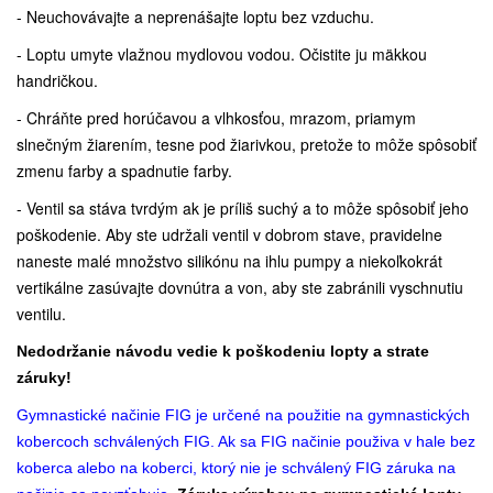
- Neuchovávajte a neprenášajte loptu bez vzduchu.
- Loptu umyte vlažnou mydlovou vodou. Očistite ju mäkkou
handričkou.
- Chráňte pred horúčavou a vlhkosťou, mrazom, priamym
slnečným žiarením, tesne pod žiarivkou, pretože to môže spôsobiť
zmenu farby a spadnutie farby.
- Ventil sa stáva tvrdým ak je príliš suchý a to môže spôsobiť jeho
poškodenie. Aby ste udržali ventil v dobrom stave, pravidelne
naneste malé množstvo silikónu na ihlu pumpy a niekoľkokrát
vertikálne zasúvajte dovnútra a von, aby ste zabránili vyschnutiu
ventilu.
Nedodržanie návodu vedie k poškodeniu lopty a strate
záruky!
Gymnastické načinie FIG je určené na použitie na gymnastických
kobercoch schválených FIG. Ak sa FIG načinie použiva v hale bez
koberca alebo na koberci, ktorý nie je schválený FIG záruka na