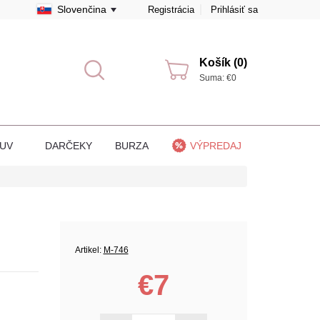
Slovenčina
Registrácia
Prihlásiť sa
Košík (0)
Suma: €0
BUV
DARČEKY
BURZA
VÝPREDAJ
Artikel:
M-746
€7