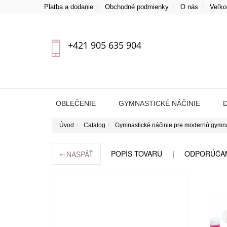
Platba a dodanie
Obchodné podmienky
O nás
Veľk
+421 905 635 904
OBLEČENIE
GYMNASTICKÉ NÁČINIE
Úvod
Catalog
Gymnastické náčinie pre modernú gymn
←
POPIS TOVARU
ODPORÚČA
NASPÄŤ