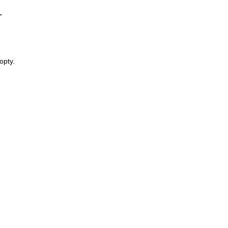
-
opty.