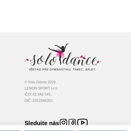
VŠETKO PRE GYMNASTIKU, TANEC, BALET
© Solo Dance 2026
LEMON SPORT s.r.o
IČO: 45 348 545,
DIČ: 2022948301
Sledujte nás