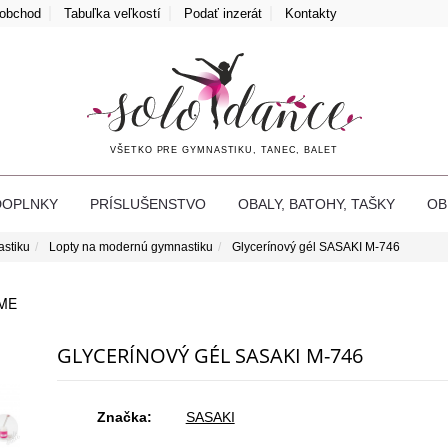
oobchod
Tabuľka veľkostí
Podať inzerát
Kontakty
VŠETKO PRE GYMNASTIKU, TANEC, BALET
DOPLNKY
PRÍSLUŠENSTVO
OBALY, BATOHY, TAŠKY
O
astiku
Lopty na modernú gymnastiku
Glycerínový gél SASAKI M-746
ME
GLYCERÍNOVÝ GÉL SASAKI M-746
Značka:
SASAKI