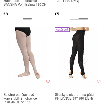
konvertibilné nohavice
10001 (40 DEN)
SANSHA Pointissima T60CH
€8
€5
OBĽÚBENÝ
Baletné pančuchové
Silonky s otvorom na pätu
konvertibilné nohavice
PRIDANCE 397 (80 DEN)
PRIDANCE 514/C