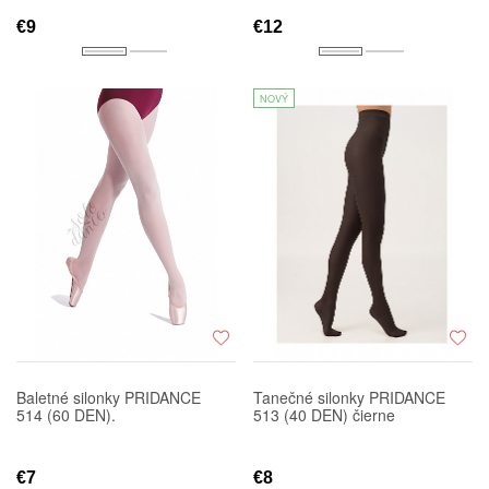
€9
€12
NOVÝ
Baletné silonky PRIDANCE
Tanečné silonky PRIDANCE
514 (60 DEN).
513 (40 DEN) čierne
€7
€8