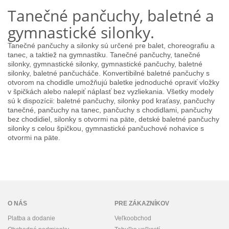
Tanečné pančuchy, baletné a
gymnastické silonky.
Tanečné pančuchy a silonky sú určené pre balet, choreografiu a
tanec, a taktiež na gymnastiku. Tanečné pančuchy, tanečné
silonky, gymnastické silonky, gymnastické pančuchy, baletné
silonky, baletné pančucháče. Konvertibilné baletné pančuchy s
otvorom na chodidle umožňujú baletke jednoduché opraviť vložky
v špičkách alebo nalepiť náplasť bez vyzliekania. Všetky modely
sú k dispozícii: baletné pančuchy, silonky pod kraťasy, pančuchy
tanečné, pančuchy na tanec, pančuchy s chodidlami, pančuchy
bez chodidiel, silonky s otvormi na päte, detské baletné pančuchy
silonky s celou špičkou, gymnastické pančuchové nohavice s
otvormi na päte.
O NÁS
PRE ZÁKAZNÍKOV
Platba a dodanie
Veľkoobchod