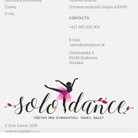
Obchodné podmienky
Tabuľka veľkostí
Články
Ochrana osobných údajov (GDPR)
O nás
CONTACTS
+421 905 635 904
E-mail:
sales@solodance.sk
Vyšehradská 6,
85106 Bratislava
Slovakia
VŠETKO PRE GYMNASTIKU, TANEC, BALET
© Solo Dance 2026
LEMON SPORT s.r.o