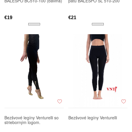
BALESPO BC510-100 (bavlna)
pätu BALESPO SL 510-200
€19
€21
Bezšvové legíny Venturelli so
Bezšvové legíny Venturelli
strieborným logom.