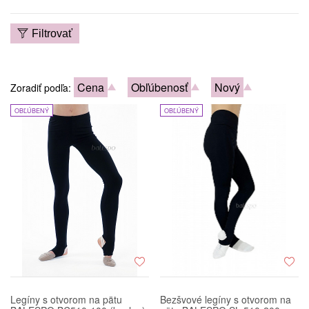
Filtrovať
Cena
Obľúbenosť
Nový
Zoradiť podľa:
OBĽÚBENÝ
OBĽÚBENÝ
Legíny s otvorom na pätu
Bezšvové legíny s otvorom na