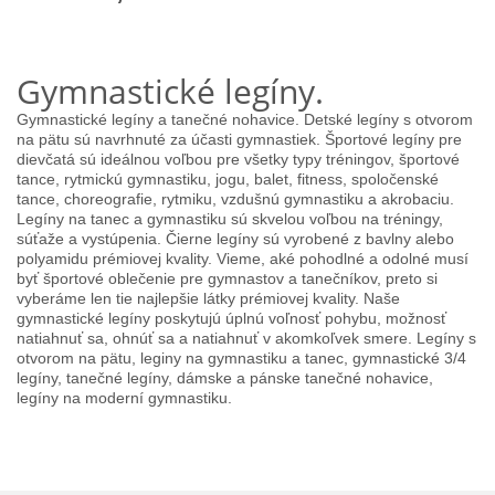
Gymnastické legíny.
Gymnastické legíny a tanečné nohavice. Detské legíny s otvorom
na pätu sú navrhnuté za účasti gymnastiek. Športové legíny pre
dievčatá sú ideálnou voľbou pre všetky typy tréningov, športové
tance, rytmickú gymnastiku, jogu, balet, fitness, spoločenské
tance, choreografie, rytmiku, vzdušnú gymnastiku a akrobaciu.
Legíny na tanec a gymnastiku sú skvelou voľbou na tréningy,
súťaže a vystúpenia. Čierne legíny sú vyrobené z bavlny alebo
polyamidu prémiovej kvality. Vieme, aké pohodlné a odolné musí
byť športové oblečenie pre gymnastov a tanečníkov, preto si
vyberáme len tie najlepšie látky prémiovej kvality. Naše
gymnastické legíny poskytujú úplnú voľnosť pohybu, možnosť
natiahnuť sa, ohnúť sa a natiahnuť v akomkoľvek smere. Legíny s
otvorom na pätu, leginy na gymnastiku a tanec, gymnastické 3/4
legíny, tanečné legíny, dámske a pánske tanečné nohavice,
legíny na moderní gymnastiku.