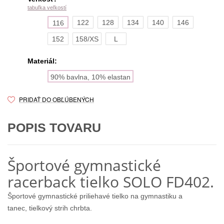
tabuľka veľkostí
122
128
134
140
146
116
152
158/XS
L
Materiál:
90% bavlna, 10% elastan
PRIDAŤ DO OBĽÚBENÝCH
POPIS TOVARU
Športové gymnastické
racerback tielko SOLO FD402.
Športové gymnastické priliehavé tielko na gymnastiku a
tanec, tielkový strih chrbta.