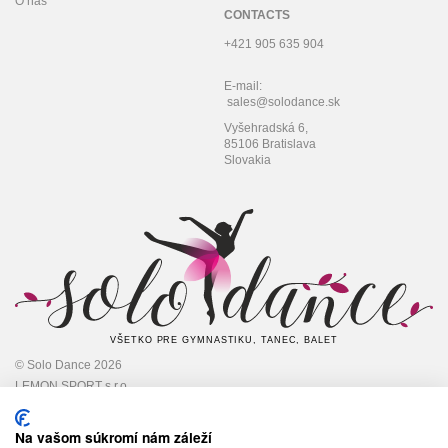
O nás
CONTACTS
+421 905 635 904
E-mail:
sales@solodance.sk
Vyšehradská 6,
85106 Bratislava
Slovakia
VŠETKO PRE GYMNASTIKU, TANEC, BALET
© Solo Dance 2026
LEMON SPORT s.r.o
IČO: 45 348 545,
DIČ: 2022948301
Na vašom súkromí nám záleží