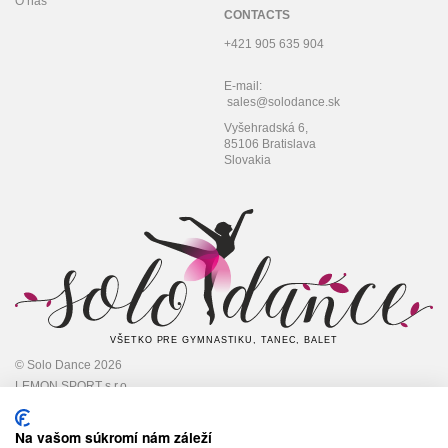
O nás
CONTACTS
+421 905 635 904
E-mail:
sales@solodance.sk
Vyšehradská 6,
85106 Bratislava
Slovakia
VŠETKO PRE GYMNASTIKU, TANEC, BALET
© Solo Dance 2026
LEMON SPORT s.r.o
IČO: 45 348 545,
DIČ: 2022948301
Na vašom súkromí nám záleží