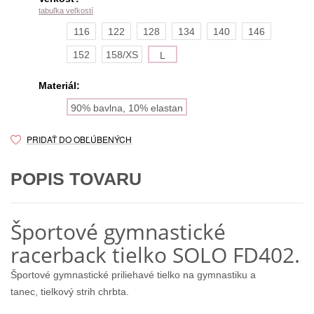
tabuľka veľkostí
116
122
128
134
140
146
152
158/XS
L
Materiál:
90% bavlna, 10% elastan
PRIDAŤ DO OBĽÚBENÝCH
POPIS TOVARU
Športové gymnastické
racerback tielko SOLO FD402.
Športové gymnastické priliehavé tielko na gymnastiku a
tanec, tielkový strih chrbta.