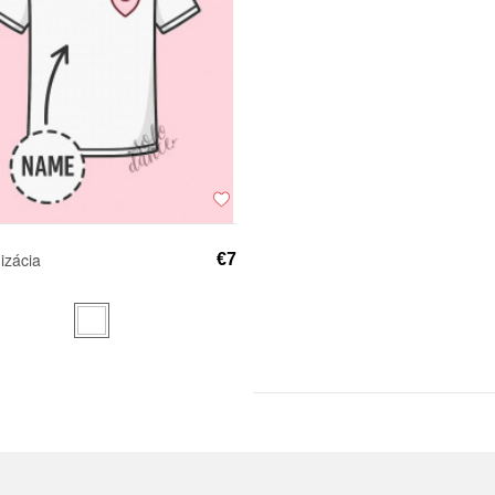
izácia
€7