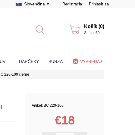
Slovenčina
Registrácia
Prihlásiť sa
Košík (0)
Suma: €0
BUV
DARČEKY
BURZA
VÝPREDAJ
BС 220-100 čierne
I
Artikel:
BС 220-100
)
€18