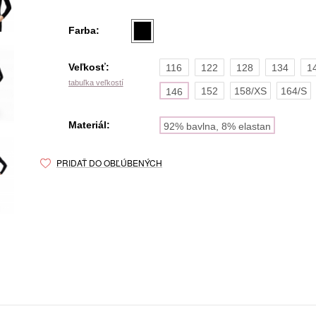
Farba:
Veľkosť:
116
122
128
134
1
tabuľka veľkostí
152
158/XS
164/S
146
Materiál:
92% bavlna, 8% elastan
PRIDAŤ DO OBĽÚBENÝCH