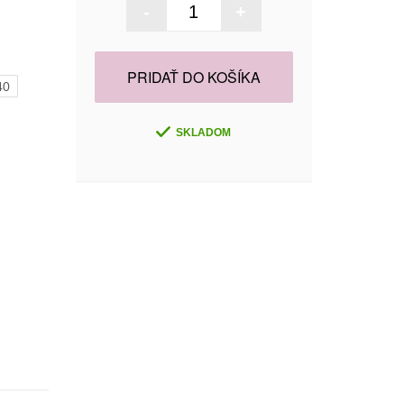
-
+
PRIDAŤ DO KOŠÍKA
40
SKLADOM