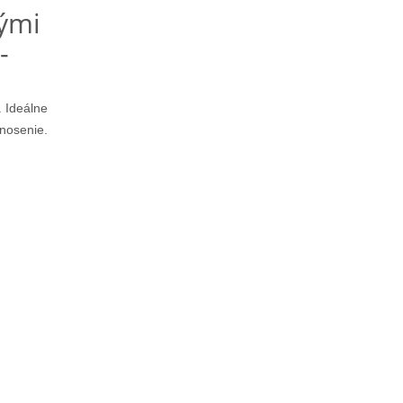
hými
-
. Ideálne
nosenie.