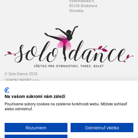
Vyšehradská 6,
85106 Bratislava
Slovakia
VŠETKO PRE GYMNASTIKU, TANEC, BALET
© Solo Dance 2026
LEMON SPORT s.r.o
IČO: 45 348 545,
DIČ: 2022948301
Na vašom súkromí nám záleží
Používame súbory cookies na zaistenie funkčnosti webu. Môžete súhlasiť
alebo odmietnuť.
Sledujte nás
Rozumiem
Odmietnuť všetko