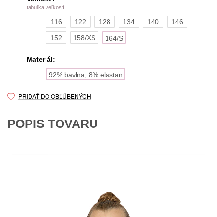
tabuľka veľkostí
116
122
128
134
140
146
152
158/XS
164/S
Materiál:
92% bavlna, 8% elastan
PRIDAŤ DO OBĽÚBENÝCH
POPIS TOVARU