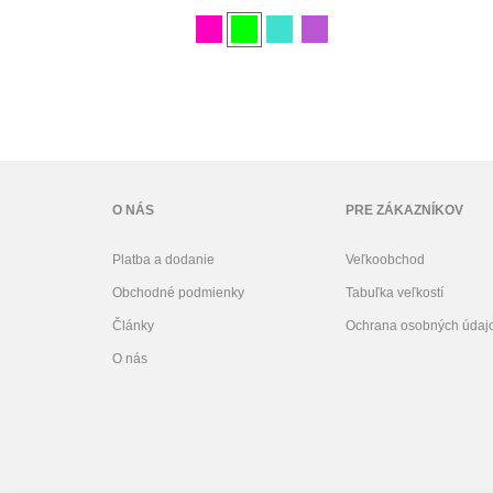
HOLOGRAPHIC
Standa
Standard 60 см FIG
O NÁS
PRE ZÁKAZNÍKOV
Platba a dodanie
Veľkoobchod
Obchodné podmienky
Tabuľka veľkostí
Články
Ochrana osobných údaj
O nás