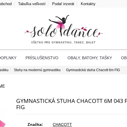
oobchod
Tabuľka veľkostí
Podať inzerát
Kontakty
VŠETKO PRE GYMNASTIKU, TANEC, BALET
DOPLNKY
PRÍSLUŠENSTVO
OBALY, BATOHY, TAŠKY
O
astiku
Stuhy na modernú gymnastiku
Gymnastická stuha Chacott 6m FIG
ME
GYMNASTICKÁ STUHA CHACOTT 6M 043 
FIG
Značka:
CHACOTT