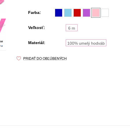
Farba:
Veľkosť:
6 m
Materiál:
100% umelý hodváb
PRIDAŤ DO OBĽÚBENÝCH