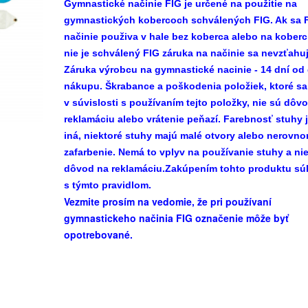
Gymnastické načinie FIG je určené na použitie na
gymnastických kobercoch schválených FIG. Ak sa 
načinie použiva v hale bez koberca alebo na koberci
nie je schválený FIG záruka na načinie sa nevzťahuj
Záruka výrobcu na gymnastické nacinie - 14 dní od
nákupu. Škrabance a poškodenia položiek, ktoré sa
v súvislosti s používaním tejto položky, nie sú dô
reklamáciu alebo vrátenie peňazí. Farebnosť stuhy 
iná, niektoré stuhy majú malé otvory alebo nerovn
zafarbenie. Nemá to vplyv na používanie stuhy a nie
dôvod na reklamáciu.Zakúpením tohto produktu súh
s týmto pravidlom.
Vezmite prosím na vedomie, že pri používaní
gymnastickeho načinia FIG označenie môže byť
opotrebované.