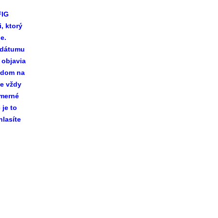
FIG
, ktorý
e.
 dátumu
 objavia
vodom na
je vždy
omerné
 je to
lasíte