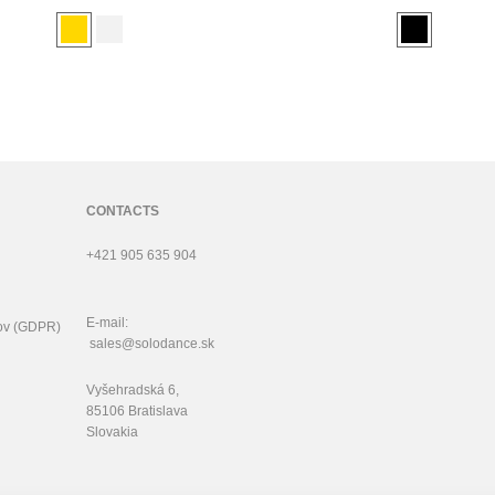
rd 60 см
CONTACTS
+421 905 635 904
E-mail:
ov (GDPR)
sales@solodance.sk
Vyšehradská 6,
85106 Bratislava
Slovakia