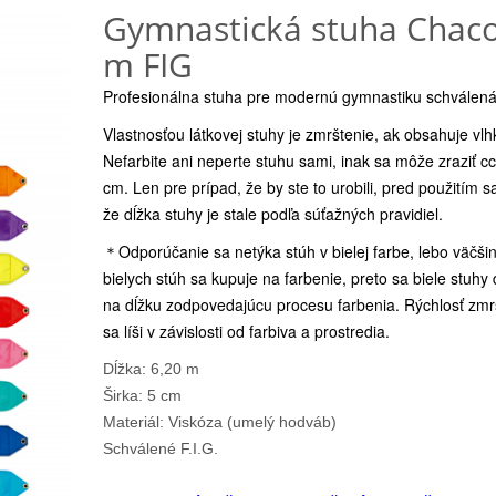
Gymnastická stuha Chaco
m FIG
Profesionálna stuha pre modernú gymnastiku schválená
Vlastnosťou látkovej stuhy je zmrštenie, ak obsahuje vlh
Nefarbite ani neperte stuhu sami, inak sa môže zraziť c
cm. Len pre prípad, že by ste to urobili, pred použitím sa 
že dĺžka stuhy je stale podľa súťažných pravidiel.
＊Odporúčanie sa netýka stúh v bielej farbe, lebo väčši
bielych stúh sa kupuje na farbenie, preto sa biele stuhy
na dĺžku zodpovedajúcu procesu farbenia. Rýchlosť zmr
sa líši v závislosti od farbiva a prostredia.
Dĺžka: 6,20 m
Širka: 5 cm
Materiál: Viskóza (umelý hodváb)
Schválené F.I.G.