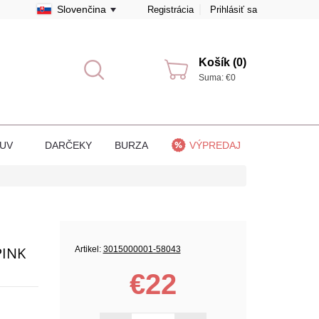
Slovenčina
Registrácia
Prihlásiť sa
Košík (0)
Suma: €0
BUV
DARČEKY
BURZA
VÝPREDAJ
PINK
Artikel:
3015000001-58043
€22