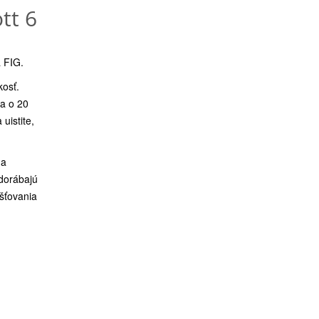
tt 6
 FIG.
kosť.
ca o 20
uistite,
na
 dorábajú
šťovania