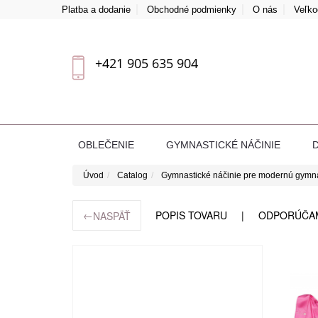
Platba a dodanie
Obchodné podmienky
O nás
Veľk
+421 905 635 904
OBLEČENIE
GYMNASTICKÉ NÁČINIE
Úvod
Catalog
Gymnastické náčinie pre modernú gymn
←
POPIS TOVARU
ODPORÚČA
NASPÄŤ