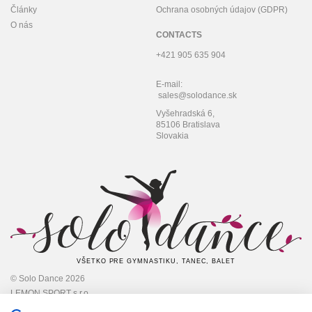
Články
Ochrana osobných údajov (GDPR)
O nás
CONTACTS
+421 905 635 904
E-mail:
sales@solodance.sk
Vyšehradská 6,
85106 Bratislava
Slovakia
VŠETKO PRE GYMNASTIKU, TANEC, BALET
© Solo Dance 2026
LEMON SPORT s.r.o
IČO: 45 348 545,