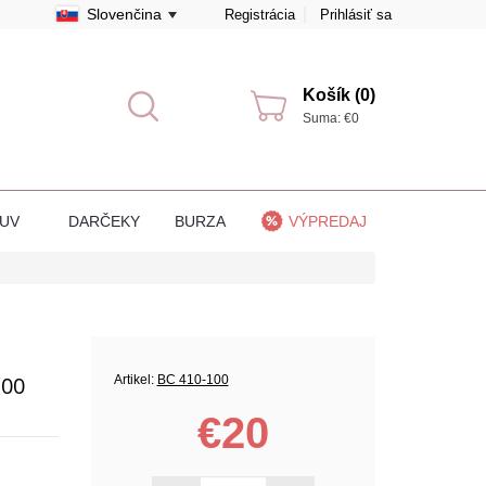
Slovenčina
Registrácia
Prihlásiť sa
Košík (0)
Suma: €0
BUV
DARČEKY
BURZA
VÝPREDAJ
100
Artikel:
BC 410-100
€20