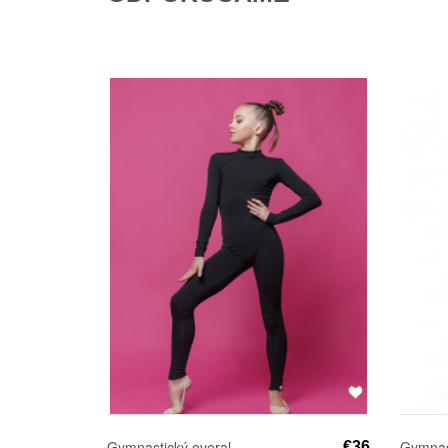
Gymnastický overal
Gymnast
€36