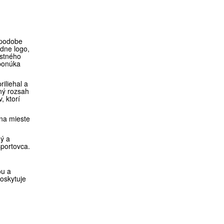
 podobe
adne logo,
astného
 ponúka
riliehal a
lný rozsah
, ktorí
 na mieste
ý a
športovca.
ou a
oskytuje