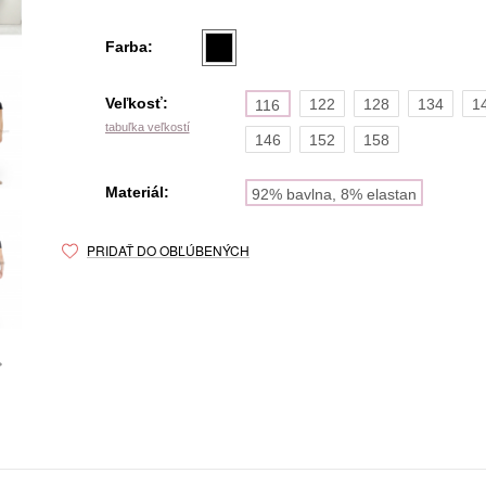
Farba:
Veľkosť:
122
128
134
1
116
tabuľka veľkostí
146
152
158
Materiál:
92% bavlna, 8% elastan
PRIDAŤ DO OBĽÚBENÝCH