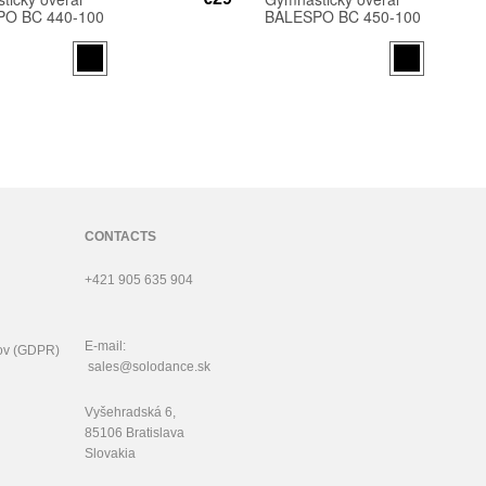
O BC 440-100
BALESPO BC 450-100
CONTACTS
+421 905 635 904
E-mail:
ov (GDPR)
sales@solodance.sk
Vyšehradská 6,
85106 Bratislava
Slovakia