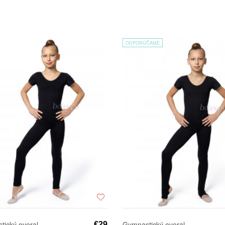
ODPORÚČAME
ický overal
Gymnastický overal
€29