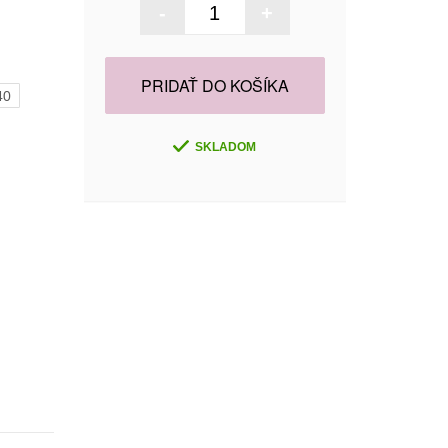
-
+
PRIDAŤ DO KOŠÍKA
40
SKLADOM