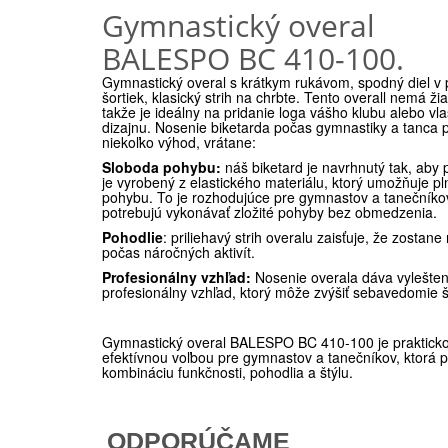
Gymnastický overal
BALESPO BC 410-100.
Gymnastický overal s krátkym rukávom, spodný diel v
šortiek, klasický strih na chrbte. Tento overall nemá ži
takže je ideálny na pridanie loga vášho klubu alebo vl
dizajnu.
Nosenie biketarda počas gymnastiky a tanca
niekoľko výhod, vrátane:
Sloboda pohybu:
náš biketard je navrhnutý tak, aby p
je vyrobený z elastického materiálu, ktorý umožňuje p
pohybu. To je rozhodujúce pre gymnastov a tanečníkov
potrebujú vykonávať zložité pohyby bez obmedzenia.
Pohodlie
: priliehavý strih overalu zaisťuje, že zostane
počas náročných aktivít.
Profesionálny vzhľad:
Nosenie overala dáva vylešten
profesionálny vzhľad, ktorý môže zvýšiť sebavedomie 
Gymnastický overal BALESPO BC 410-100 je praktick
efektívnou voľbou pre gymnastov a tanečníkov, ktorá p
kombináciu funkčnosti, pohodlia a štýlu.
ODPORÚČAME