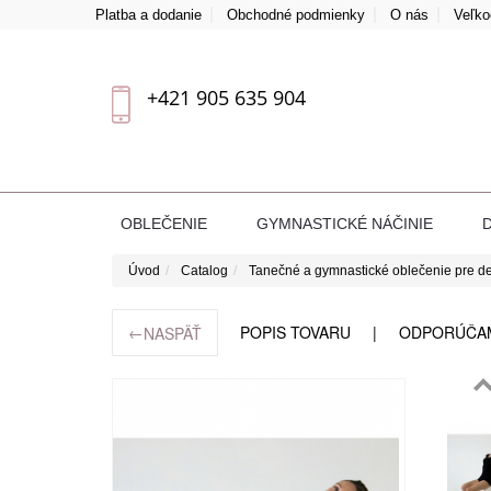
Platba a dodanie
Obchodné podmienky
O nás
Veľk
+421 905 635 904
OBLEČENIE
GYMNASTICKÉ NÁČINIE
Úvod
Catalog
Tanečné a gymnastické oblečenie pre de
←
POPIS TOVARU
ODPORÚČA
NASPÄŤ