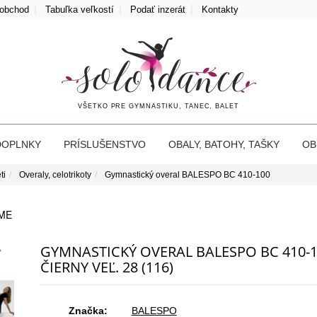
oobchod
Tabuľka veľkostí
Podať inzerát
Kontakty
VŠETKO PRE GYMNASTIKU, TANEC, BALET
DOPLNKY
PRÍSLUŠENSTVO
OBALY, BATOHY, TAŠKY
O
ti
Overaly, celotrikoty
Gymnastický overal BALESPO BC 410-100
ME
GYMNASTICKÝ OVERAL BALESPO BC 410-
ČIERNY VEĽ. 28 (116)
Značka:
BALESPO