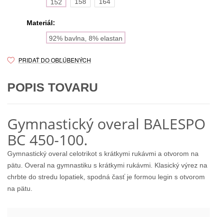
158
164
152
Materiál:
92% bavlna, 8% elastan
PRIDAŤ DO OBĽÚBENÝCH
POPIS TOVARU
Gymnastický overal BALESPO
BC 450-100.
Gymnastický overal celotrikot s krátkymi rukávmi a otvorom na
pätu. Overal na gymnastiku s krátkymi rukávmi. Klasický výrez na
chrbte do stredu lopatiek, spodná časť je formou legin s otvorom
na pätu.