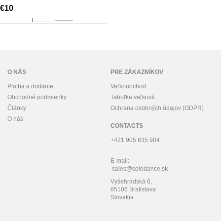
€10
O NÁS
PRE ZÁKAZNÍKOV
Platba a dodanie
Veľkoobchod
Obchodné podmienky
Tabuľka veľkostí
Články
Ochrana osobných údajov (GDPR)
O nás
CONTACTS
+421 905 635 904
E-mail:
sales@solodance.sk
Vyšehradská 6,
85106 Bratislava
Slovakia