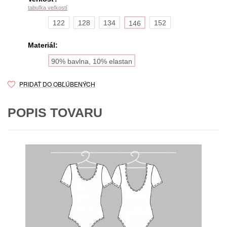
tabuľka veľkostí
122
128
134
152
146
Materiál:
90% bavlna, 10% elastan
PRIDAŤ DO OBĽÚBENÝCH
POPIS TOVARU