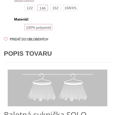
tabuľka veľkostí
122
152
158/XS
146
Materiál:
100% polyamid
PRIDAŤ DO OBĽÚBENÝCH
POPIS TOVARU
Baletná suknička SOLO