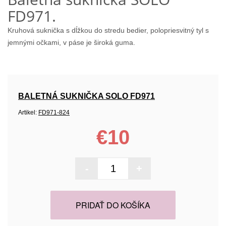
FD971.
Kruhová suknička s dĺžkou do stredu bedier, polopriesvitný tyl s
jemnými očkami, v páse je široká guma.
BALETNÁ SUKNIČKA SOLO FD971
Artikel:
FD971-824
€10
-
+
PRIDAŤ DO KOŠÍKA