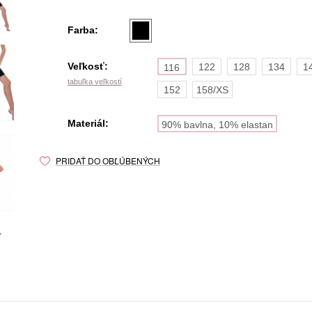
Farba:
Veľkosť:
122
128
134
1
116
tabuľka veľkostí
152
158/XS
Materiál:
90% bavlna, 10% elastan
PRIDAŤ DO OBĽÚBENÝCH