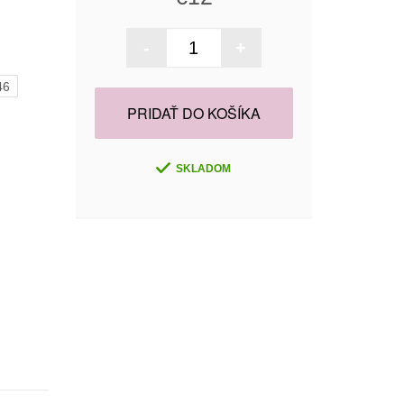
-
+
46
PRIDAŤ DO KOŠÍKA
SKLADOM