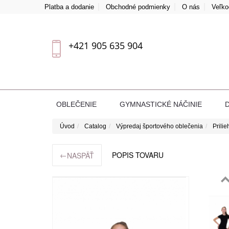
Platba a dodanie
Obchodné podmienky
O nás
Veľk
+421 905 635 904
OBLEČENIE
GYMNASTICKÉ NÁČINIE
Úvod
Catalog
Výpredaj športového oblečenia
Prili
←
POPIS TOVARU
NASPÄŤ