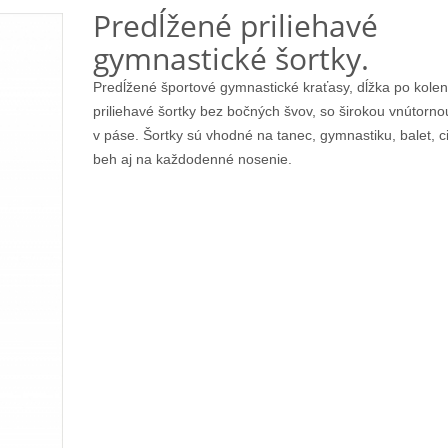
Predĺžené priliehavé
gymnastické šortky.
Predĺžené športové gymnastické kraťasy, dĺžka po kolen
priliehavé šortky bez bočných švov, so širokou vnútor
v páse. Šortky sú vhodné na tanec, gymnastiku, balet, cik
beh aj na každodenné nosenie.