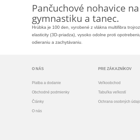
Pančuchové nohavice na
gymnastiku a tanec.
Hrúbka je 100 den, vyrobené z vlákna multifibra trojro
elasticity (3D-priadza), vysoko odolne proti opotrebeni
odieraniu a zachytávaniu.
O NÁS
PRE ZÁKAZNÍKOV
Platba a dodanie
Veľkoobchod
Obchodné podmienky
Tabuľka veľkostí
Články
Ochrana osobných údaj
O nás