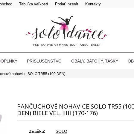
oobchod
Tabuľka veľkostí
Podať inzerát
Kontakty
VŠETKO PRE GYMNASTIKU, TANEC, BALET
DOPLNKY
PRÍSLUŠENSTVO
OBALY, BATOHY, TAŠKY
O
uchové nohavice SOLO TR55 (100 DEN)
PANČUCHOVÉ NOHAVICE SOLO TR55 (10
DEN) BIELE VEL. IIIII (170-176)
Značka:
SOLO