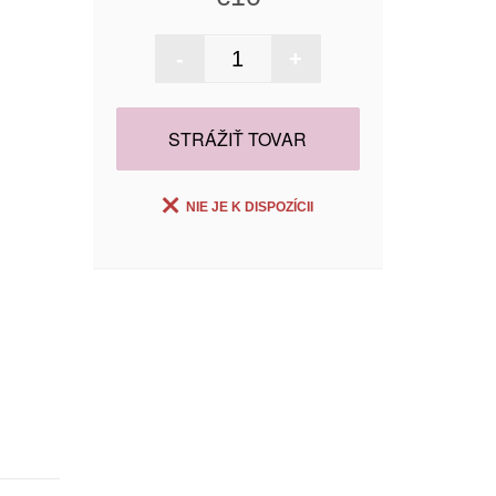
-
+
STRÁŽIŤ TOVAR
NIE JE K DISPOZÍCII