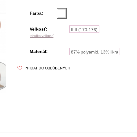
Farba:
Veľkosť:
IIIII (170-176)
tabuľka veľkostí
Materiál:
87% polyamid, 13% likra
PRIDAŤ DO OBĽÚBENÝCH