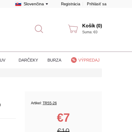
Slovenčina
Registrácia
Prihlásiť sa
Košík (0)
Suma: €0
BUV
DARČEKY
BURZA
VÝPREDAJ
0
Artikel:
TR55-26
€7
€10