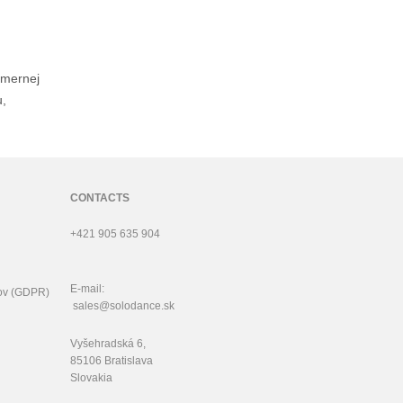
zmernej
u,
CONTACTS
+421 905 635 904
E-mail:
ov (GDPR)
sales@solodance.sk
Vyšehradská 6,
85106 Bratislava
Slovakia