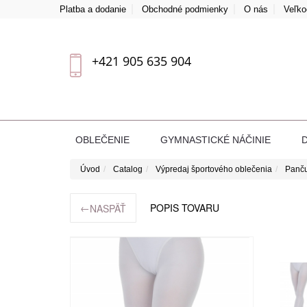
Platba a dodanie
Obchodné podmienky
O nás
Veľk
+421 905 635 904
OBLEČENIE
GYMNASTICKÉ NÁČINIE
Úvod
Catalog
Výpredaj športového oblečenia
Panč
←
POPIS TOVARU
NASPÄŤ