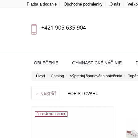
Platba a dodanie
Obchodné podmienky
O nás
Veľk
+421 905 635 904
OBLEČENIE
GYMNASTICKÉ NÁČINIE
Úvod
Catalog
Výpredaj športového oblečenia
Topán
←
POPIS TOVARU
NASPÄŤ
ŠPECIÁLNA PONUKA