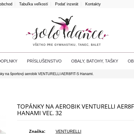
oobchod
Tabuľka veľkostí
Podať inzerát
Kontakty
VŠETKO PRE GYMNASTIKU, TANEC, BALET
DOPLNKY
PRÍSLUŠENSTVO
OBALY, BATOHY, TAŠKY
O
ky na športový aerobik VENTURELLI AER8FIT-S Hanami.
TOPÁNKY NA AEROBIK VENTURELLI AER8F
HANAMI VEĽ. 32
Značka:
VENTURELLI