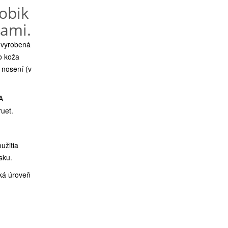
obik
nami.
 vyrobená
o koža
i nosení (v
A
ruet.
užitia
sku.
oká úroveň