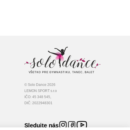
VŠETKO PRE GYMNASTIKU, TANEC, BALET
© Solo Dance 2026
LEMON SPORT s.r.o
IČO: 45 348 545,
DIČ: 2022948301
Sledujte nás