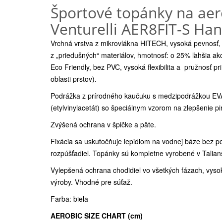
Športové topánky na aer
Venturelli AER8FIT-S Ha
Vrchná vrstva z mikrovlákna HITECH, vysoká pevnosť,
z „priedušných“ materiálov, hmotnosť: o 25% ľahšia ak
Eco Friendly, bez PVC, vysoká flexibilita a pružnosť pr
oblasti prstov).
Podrážka z prírodného kaučuku s medzipodrážkou EV
(etylvinylacetát) so špeciálnym vzorom na zlepšenie pi
Zvýšená ochrana v špičke a päte.
Fixácia sa uskutočňuje lepidlom na vodnej báze bez po
rozpúšťadiel. Topánky sú kompletne vyrobené v Talian
Vylepšená ochrana chodidiel vo všetkých fázach, vys
výroby. Vhodné pre súťaž.
Farba: biela
AEROBIC SIZE CHART (cm)