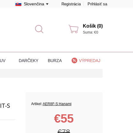
Slovenčina
Registrácia
Prihlásiť sa
Košík (0)
Suma: €0
BUV
DARČEKY
BURZA
VÝPREDAJ
IT-S
Artikel:
AER8F-S Hanami
€55
€78