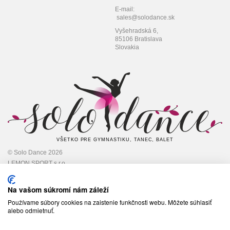
E-mail:
sales@solodance.sk
Vyšehradská 6,
85106 Bratislava
Slovakia
VŠETKO PRE GYMNASTIKU, TANEC, BALET
© Solo Dance 2026
LEMON SPORT s.r.o
IČO: 45 348 545,
DIČ: 2022948301
Na vašom súkromí nám záleží
Používame súbory cookies na zaistenie funkčnosti webu. Môžete súhlasiť
alebo odmietnuť.
Sledujte nás