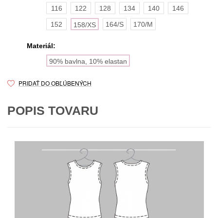
116
122
128
134
140
146
152
164/S
170/M
158/XS
Materiál:
90% bavlna, 10% elastan
PRIDAŤ DO OBĽÚBENÝCH
POPIS TOVARU