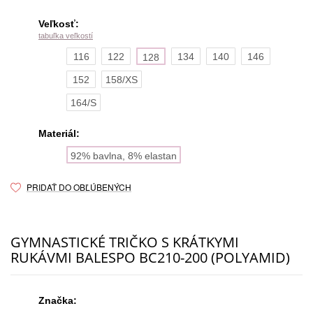
Veľkosť:
tabuľka veľkostí
116
122
134
140
146
128
152
158/XS
164/S
Materiál:
92% bavlna, 8% elastan
PRIDAŤ DO OBĽÚBENÝCH
GYMNASTICKÉ TRIČKO S KRÁTKYMI
RUKÁVMI BALESPO BC210-200 (POLYAMID)
Značka: