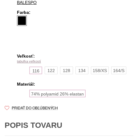
BALESPO
Farba:
Veľkosť:
tabuľka veľkostí
122
128
134
158/XS
164/S
116
Materiál:
74% polyamid 26% elastan
PRIDAŤ DO OBĽÚBENÝCH
POPIS TOVARU