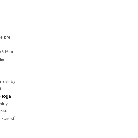
ie pre
 každému
lie
re kluby,
ť
 loga
nálny
 pre
nkčnosť,