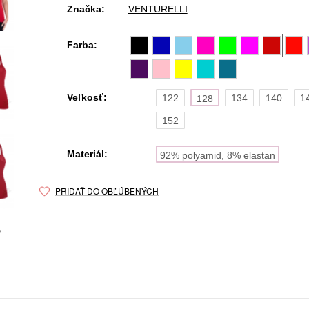
Značka:
VENTURELLI
Farba:
Veľkosť:
122
134
140
1
128
152
Materiál:
92% polyamid, 8% elastan
PRIDAŤ DO OBĽÚBENÝCH