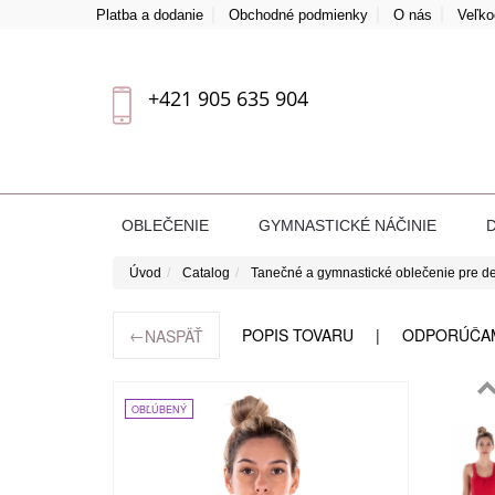
Platba a dodanie
Obchodné podmienky
O nás
Veľk
+421 905 635 904
OBLEČENIE
GYMNASTICKÉ NÁČINIE
Úvod
Catalog
Tanečné a gymnastické oblečenie pre de
←
POPIS TOVARU
ODPORÚČA
NASPÄŤ
OBĽÚBENÝ