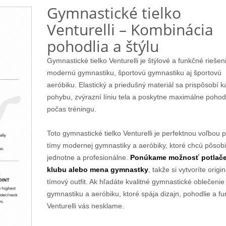
Gymnastické tielko
Venturelli – Kombinácia
pohodlia a štýlu
Gymnastické tielko Venturelli je štýlové a funkčné riešen
modernú gymnastiku, športovú gymnastiku aj športovú
aeróbiku. Elastický a priedušný materiál sa prispôsobí
pohybu, zvýrazní líniu tela a poskytne maximálne pohod
počas tréningu.
Toto gymnastické tielko Venturelli je perfektnou voľbou p
tímy modernej gymnastiky a aeróbiky, ktoré chcú pôsobi
jednotne a profesionálne.
Ponúkame možnosť potlače
klubu
alebo mena gymnastky
, takže si vytvoríte origi
tímový outfit. Ak hľadáte kvalitné gymnastické oblečenie
gymnastiku a aeróbiku, ktoré spája dizajn, pohodlie a fu
Venturelli vás nesklame.