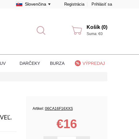
Slovenčina
Registrácia
Prihlásiť sa
Košík (0)
Suma: €0
BUV
DARČEKY
BURZA
VÝPREDAJ
Artikel:
06CA16F16XXS
VEĽ.
€16