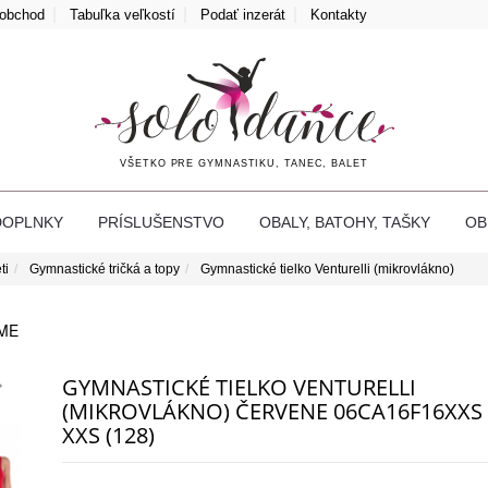
oobchod
Tabuľka veľkostí
Podať inzerát
Kontakty
VŠETKO PRE GYMNASTIKU, TANEC, BALET
DOPLNKY
PRÍSLUŠENSTVO
OBALY, BATOHY, TAŠKY
O
ti
Gymnastické tričká a topy
Gymnastické tielko Venturelli (mikrovlákno)
ME
GYMNASTICKÉ TIELKO VENTURELLI
(MIKROVLÁKNO) ČERVENE 06CA16F16XXS 
XXS (128)