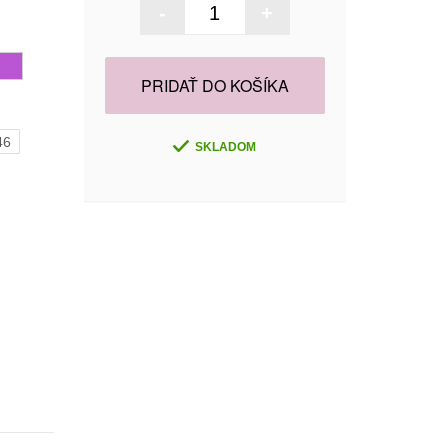
-
+
PRIDAŤ DO KOŠÍKA
46
SKLADOM