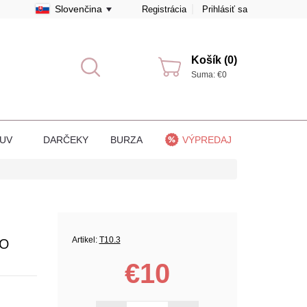
Slovenčina
Registrácia
Prihlásiť sa
Košík (0)
Suma: €0
BUV
DARČEKY
BURZA
VÝPREDAJ
PO
Artikel:
T10.3
€10