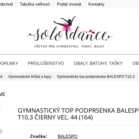
oobchod
Tabuľka veľkostí
Podať inzerát
Kontakty
VŠETKO PRE GYMNASTIKU, TANEC, BALET
DOPLNKY
PRÍSLUŠENSTVO
OBALY, BATOHY, TAŠKY
O
ti
Gymnastické tričká a topy
Gymnastický top podprsenka BALESPO T10.3
ME
GYMNASTICKÝ TOP PODPRSENKA BALES
T10.3 ČIERNY VEĽ. 44 (164)
Značka:
BALESPO