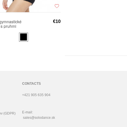
gymnastické
€10
 s pruhmi
PO SH5.31
CONTACTS
+421 905 635 904
E-mail:
ov (GDPR)
sales@solodance.sk