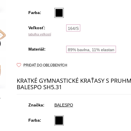
Farba:
Veľkosť:
164/S
tabuľka veľkostí
Materiál:
89% bavlna, 11% elastan
PRIDAŤ DO OBĽÚBENÝCH
KRATKÉ GYMNASTICKÉ KRAŤASY S PRUHM
BALESPO SH5.31
Značka:
BALESPO
Farba: