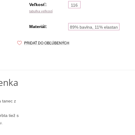
Veľkosť:
116
tabuľka veľkostí
Materiál:
89% bavlna, 11% elastan
PRIDAŤ DO OBĽÚBENÝCH
enka
 tanec z
rbta tiež s
u.