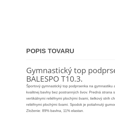
POPIS TOVARU
Gymnastický top podprs
BALESPO T10.3.
Športový gymnastický top podprsenka na gymnastiku a
kvalitnej bavlny bez postranných švov. Predná strana s
vertikálnymi reliéfnymi plochými švami, tielkový strih ch
reliéfnymi plochými švami. Spodok je potiahnutý gumo
Zloženie: 89% bavlna, 11% elastan.