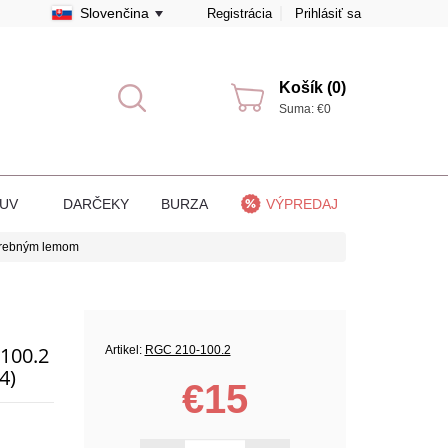
Slovenčina
Registrácia
Prihlásiť sa
Košík (0)
Suma: €0
BUV
DARČEKY
BURZA
VÝPREDAJ
arebným lemom
100.2
Artikel:
RGC 210-100.2
4)
€15