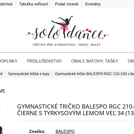
oobchod
Tabuľka veľkostí
Podať inzerát
Kontakty
VŠETKO PRE GYMNASTIKU, TANEC, BALET
DOPLNKY
PRÍSLUŠENSTVO
OBALY, BATOHY, TAŠKY
O
ti
Gymnastické tričká a topy
Gymnastické tričko BALESPO RGC 210-100 s f
ME
GYMNASTICKÉ TRIČKO BALESPO RGC 210-
ČIERNE S TYRKYSOVÝM LEMOM VEĽ 34 (13
Značka:
BALESPO