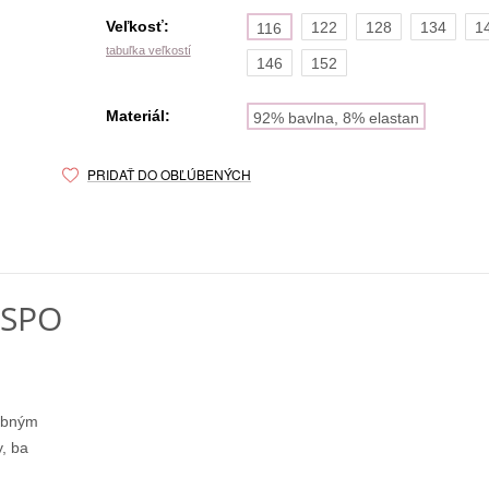
Veľkosť:
122
128
134
1
116
tabuľka veľkostí
146
152
Materiál:
92% bavlna, 8% elastan
PRIDAŤ DO OBĽÚBENÝCH
ESPO
rebným
, ba