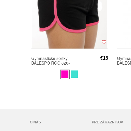
Gymnastické šortky
Gymnast
€15
BALESPO RGC 620-
BALES
100 s farebným lemom
100 s 
O NÁS
PRE ZÁKAZNÍKOV