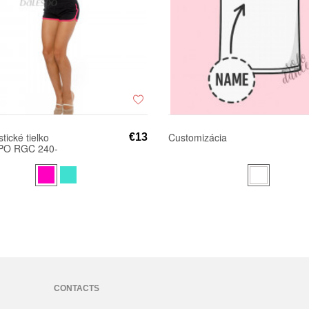
ické tielko
Customizácia
€13
PO RGC 240-
farebným lemom
CONTACTS