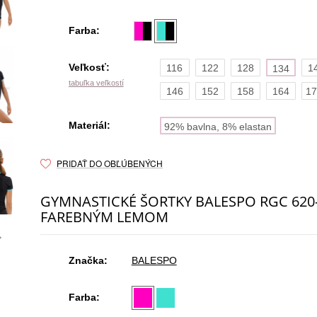
Farba:
Veľkosť:
116
122
128
1
134
tabuľka veľkostí
146
152
158
164
17
Materiál:
92% bavlna, 8% elastan
PRIDAŤ DO OBĽÚBENÝCH
GYMNASTICKÉ ŠORTKY BALESPO RGC 620-
FAREBNÝM LEMOM
Značka:
BALESPO
Farba: