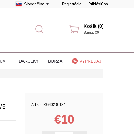
Slovenčina
Registrácia
Prihlásiť sa
Košík (0)
Suma: €0
BUV
DARČEKY
BURZA
VÝPREDAJ
VÉ
Artikel:
RG402.0-484
€10