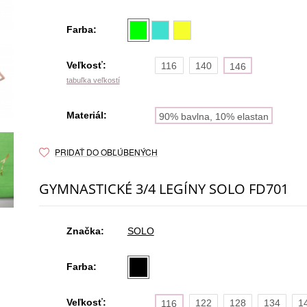
Farba:
Veľkosť:
116
140
146
tabuľka veľkostí
Materiál:
90% bavlna, 10% elastan
PRIDAŤ DO OBĽÚBENÝCH
GYMNASTICKÉ 3/4 LEGÍNY SOLO FD701
Značka:
SOLO
Farba:
Veľkosť:
122
128
134
1
116