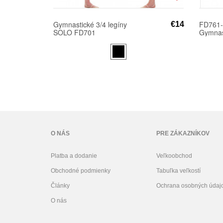
Gymnastické 3/4 legíny
FD761-
€14
SOLO FD701
Gymnast
výrezm
SOLO 
O NÁS
PRE ZÁKAZNÍKOV
Platba a dodanie
Veľkoobchod
Obchodné podmienky
Tabuľka veľkostí
Články
Ochrana osobných údaj
O nás