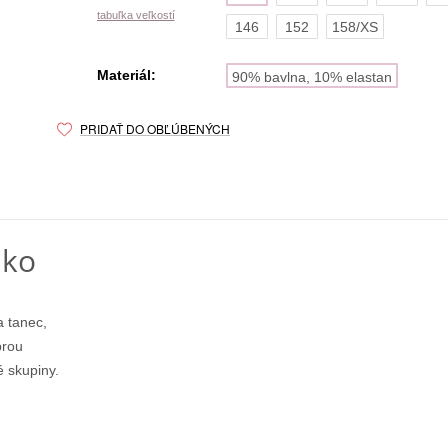
tabuľka veľkostí
146
152
158/XS
Materiál:
90% bavlna, 10% elastan
PRIDAŤ DO OBĽÚBENÝCH
lko
a tanec,
brou
 skupiny.