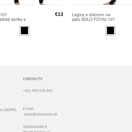
107
Legíny s otvorom na
€13
ické šortky s
pätu SOLO FD702-107
i na bokoch
(bavlna)
FD761
CONTACTS
+421 905 635 904
E-mail:
ov (GDPR)
sales@solodance.sk
Vyšehradská 6,