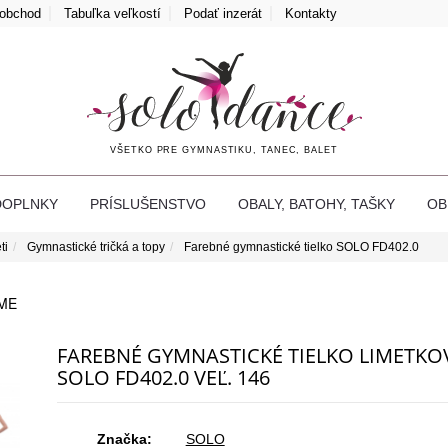
oobchod
Tabuľka veľkostí
Podať inzerát
Kontakty
VŠETKO PRE GYMNASTIKU, TANEC, BALET
DOPLNKY
PRÍSLUŠENSTVO
OBALY, BATOHY, TAŠKY
O
ti
Gymnastické tričká a topy
Farebné gymnastické tielko SOLO FD402.0
ME
FAREBNÉ GYMNASTICKÉ TIELKO LIMETKO
SOLO FD402.0 VEĽ. 146
Značka:
SOLO