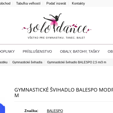
oobchod
Tabuľka veľkostí
Podať inzerát
Kontakty
VŠETKO PRE GYMNASTIKU, TANEC, BALET
DOPLNKY
PRÍSLUŠENSTVO
OBALY, BATOHY, TAŠKY
O
astiku
Gymnastické švihadla
Gymnastické švihadlo BALESPO 2,5 m/3 m
GYMNASTICKÉ ŠVIHADLO BALESPO MODR
M
Značka:
BALESPO