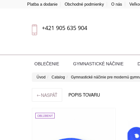
Platba a dodanie
Obchodné podmienky
O nás
Veľk
+421 905 635 904
OBLEČENIE
GYMNASTICKÉ NÁČINIE
Úvod
Catalog
Gymnastické náčinie pre modernú gymn
←
POPIS TOVARU
NASPÄŤ
OBĽÚBENÝ