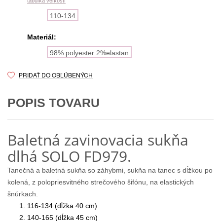
tabuľka veľkostí
110-134
Materiál:
98% polyester 2%elastan
PRIDAŤ DO OBĽÚBENÝCH
POPIS TOVARU
Baletná zavinovacia sukňa
dlhá SOLO FD979.
Tanečná a baletná sukňa so záhybmi, sukňa na tanec s dĺžkou po
kolená, z polopriesvitného strečového šifónu, na elastických
šnúrkach.
116-134 (dĺžka 40 cm)
140-165 (dĺžka 45 cm)