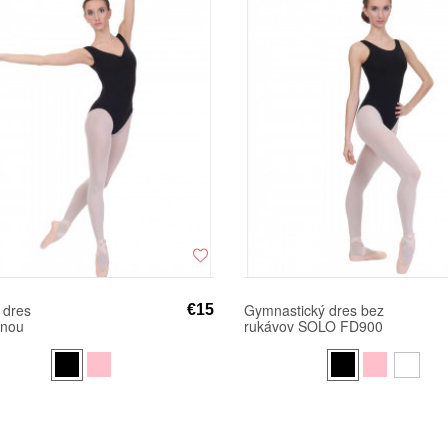
 dres
Gymnastický dres bez
€15
enou
rukávov SOLO FD900
enkou SOLO