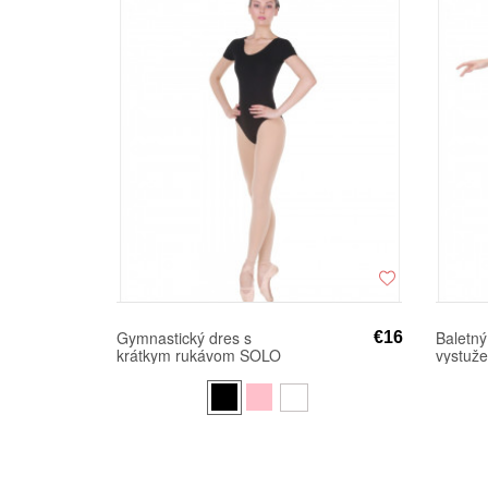
Gymnastický dres s
Baletný
€16
krátkym rukávom SOLO
vystuž
FD926
podprs
FD921