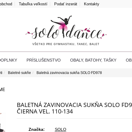
oobchod
Tabuľka veľkostí
Podať inzerát
Kontakty
VŠETKO PRE GYMNASTIKU, TANEC, BALET
DOPLNKY
PRÍSLUŠENSTVO
OBALY, BATOHY, TAŠKY
O
ti
Baletné sukňe
Baletná zavinovacia sukňa SOLO FD978
ME
BALETNÁ ZAVINOVACIA SUKŇA SOLO FD9
ČIERNA VEL. 110-134
Značka:
SOLO