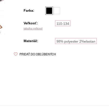
Farba:
Veľkosť:
110-134
tabuľka veľkostí
Materiál:
98% polyester 2%elastan
PRIDAŤ DO OBĽÚBENÝCH