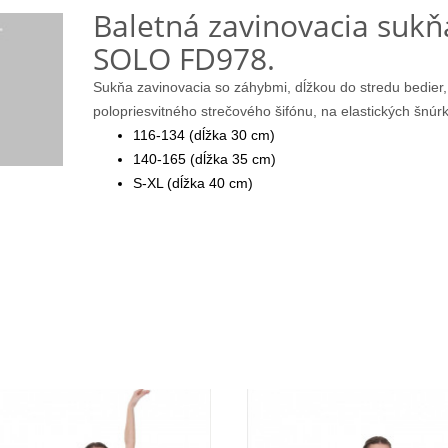
Baletná zavinovacia sukň
SOLO FD978.
Sukňa zavinovacia so záhybmi, dĺžkou do stredu bedier,
polopriesvitného strečového šifónu, na elastických šnúr
116-134 (dĺžka 30 cm)
140-165 (dĺžka 35 cm)
S-XL (dĺžka 40 cm)