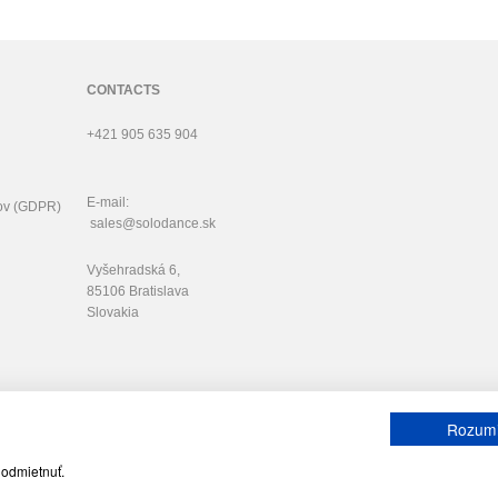
CONTACTS
+421 905 635 904
E-mail:
ov (GDPR)
sales@solodance.sk
Vyšehradská 6,
85106 Bratislava
Slovakia
Rozum
 odmietnuť.