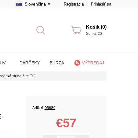
Slovenčina
Registrácia
Prihlásiť sa
Košík (0)
Suma: €0
BUV
DARČEKY
BURZA
VÝPREDAJ
stická stuha 5 m FIG
Artikel:
05989
-
€57