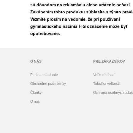
sú dôvodom na reklamáciu alebo vrátenie peňazí.
Zakúpením tohto produktu súhlasíte s týmto pravi
Vezmite prosím na vedomie, že pri používaní
gymnastickeho načinia FIG označenie môže byť
opotrebované.
O NÁS
PRE ZÁKAZNÍKOV
Platba a dodanie
Veľkoobchod
Obchodné podmienky
Tabuľka veľkostí
Články
Ochrana osobných údaj
O nás