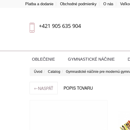
Platba a dodanie
Obchodné podmienky
O nás
Veľk
+421 905 635 904
OBLEČENIE
GYMNASTICKÉ NÁČINIE
Úvod
Catalog
Gymnastické náčinie pre modernú gymn
←
POPIS TOVARU
NASPÄŤ