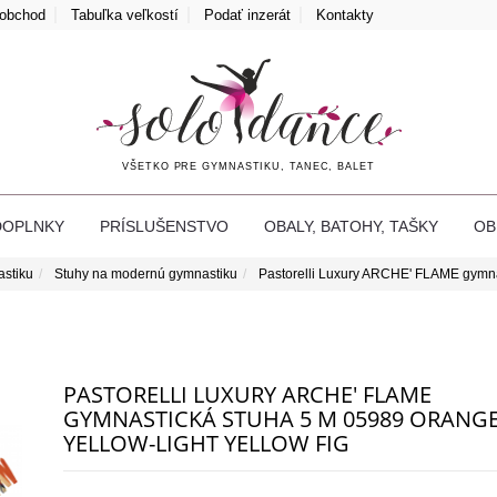
oobchod
Tabuľka veľkostí
Podať inzerát
Kontakty
VŠETKO PRE GYMNASTIKU, TANEC, BALET
DOPLNKY
PRÍSLUŠENSTVO
OBALY, BATOHY, TAŠKY
O
astiku
Stuhy na modernú gymnastiku
Pastorelli Luxury ARCHE' FLAME gymna
PASTORELLI LUXURY ARCHE' FLAME
GYMNASTICKÁ STUHA 5 M 05989 ORANGE
YELLOW-LIGHT YELLOW FIG