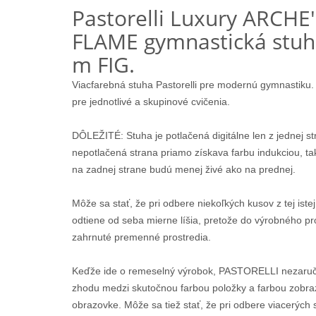
Pastorelli Luxury ARCHE'
FLAME gymnastická stuh
m FIG.
Viacfarebná stuha Pastorelli pre modernú gymnastiku.
pre jednotlivé a skupinové cvičenia.
DÔLEŽITÉ: Stuha je potlačená digitálne len z jednej st
nepotlačená strana priamo získava farbu indukciou, ta
na zadnej strane budú menej živé ako na prednej.
Môže sa stať, že pri odbere niekoľkých kusov z tej iste
odtiene od seba mierne líšia, pretože do výrobného p
zahrnuté premenné prostredia.
Keďže ide o remeselný výrobok, PASTORELLI nezaruč
zhodu medzi skutočnou farbou položky a farbou zobr
obrazovke. Môže sa tiež stať, že pri odbere viacerých 