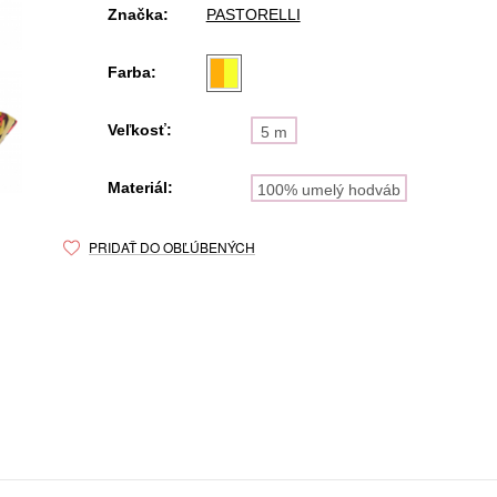
Značka:
PASTORELLI
Farba:
Veľkosť:
5 m
Materiál:
100% umelý hodváb
PRIDAŤ DO OBĽÚBENÝCH