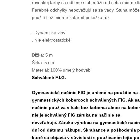
rovnakej farby sa odtiene stuh môžu od seba mierne líš
Farebné odchýlky nepovažujú sa za vady. Stuha môže 
použití tiež mierne zafarbiť pokožku rúk.
. Dynamické vlny
. Nie elektrostatické
Dĺžka: 5 m
Širka: 5 cm
Materiál: 100% umelý hodváb
Schválené F.I.G.
Gymnastické načinie FIG je určené na použitie na
gymnastických kobercoch schválených FIG. Ak sa
načinie použiva v hale bez koberca alebo na koberc
nie je schválený FIG záruka na načinie sa
nevzťahuje. Záruka výrobcu na gymnastické nacini
dní od dátumu nákupu. Škrabance a poškodenia p
ktoré sa objavia v súvislosti s používaním tejto po