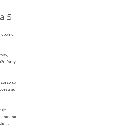
a 5
 Ideálne
rany,
kže farby
j šarže sa
rocesu sú
uje
azenou na
stuh z