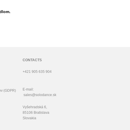
dlom.
CONTACTS
+421 905 635 904
E-mail:
ov (GDPR)
sales@solodance.sk
Vyšehradská 6,
85106 Bratislava
Slovakia