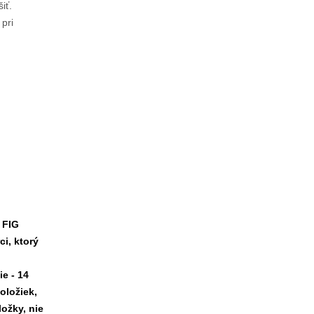
iť.
pri
 FIG
i, ktorý
e - 14
oložiek,
ložky, nie