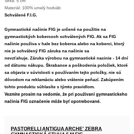
Širka: 5 cm
Materiál: 100% umelý hodváb
Schválené F.I.G.
Gymnastické načinie FIG je určené na použitie na
gymnastických kobercoch schválených FIG. Ak sa FIG
načinie použiva v hale bez koberca alebo na koberci, ktorý
nie je schválený FIG záruka na načinie sa
nevzťahuje. Záruka výrobcu na gymnastické nacinie - 14 dní
od dátumu nákupu. Škrabance a poškodenia položiek, ktoré
sa objavia v súvislosti s používaním tejto položky, nie sú
dôvodom na reklamáciu alebo vrátenie peňazí. Zakúpením
tohto produktu súhlasíte s týmto pravidlom.
Vezmite prosím na vedomie, že pri používaní gymnastickeho
načinia FIG označenie môže byť opotrebované.
PASTORELLI ANTIGUA ARCHE' ZEBRA