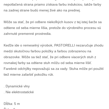
nepotlačená strana priamo získava farbu indukciou, takže farby
na zadnej strane budú menej živé ako na prednej.
Môže sa stať, že pri odbere niekoľkých kusov z tej istej šarže sa
odtiene od seba mierne líšia, pretože do výrobného procesu sú
zahrnuté premenné prostredia.
Keďže ide o remeselný výrobok, PASTORELLI nezaručuje zhodu
medzi skutočnou farbou položky a farbou zobrazenou na
obrazovke. Môže sa tiež stať, že pri odbere viacerých stuh z
rovnakej farby sa odtiene stuh môžu od seba mierne líšiť.
Farebné odchýlky nepovažujú sa za vady. Stuha môže pri použití
tiež mierne zafarbiť pokožku rúk.
. Dynamické vlny
. Nie elektrostatické
Dĺžka: 5 m