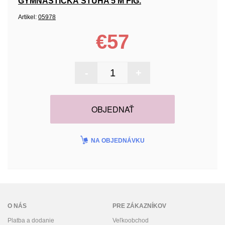
GYMNASTICKÁ STUHA 5 M FIG.
Artikel:
05978
€57
-
+
OBJEDNAŤ
NA OBJEDNÁVKU
O NÁS
PRE ZÁKAZNÍKOV
Platba a dodanie
Veľkoobchod