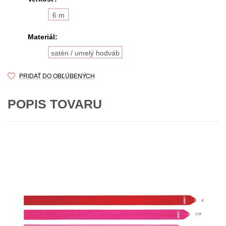
6 m
Materiál:
satén / umelý hodváb
PRIDAŤ DO OBĽÚBENÝCH
POPIS TOVARU