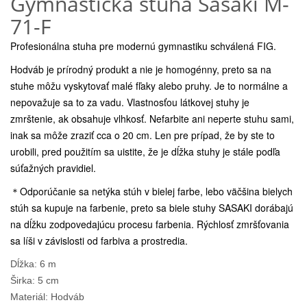
Gymnastická stuha Sasaki M-
71-F
Profesionálna stuha pre modernú gymnastiku schválená FIG.
Hodváb je prírodný produkt a nie je homogénny, preto sa na
stuhe môžu vyskytovať malé fľaky alebo pruhy. Je to normálne a
nepovažuje sa to za vadu. Vlastnosťou látkovej stuhy je
zmrštenie, ak obsahuje vlhkosť. Nefarbite ani neperte stuhu sami,
inak sa môže zraziť cca o 20 cm. Len pre prípad, že by ste to
urobili, pred použitím sa uistite, že je dĺžka stuhy je stále podľa
súťažných pravidiel.
＊Odporúčanie sa netýka stúh v bielej farbe, lebo väčšina bielych
stúh sa kupuje na farbenie, preto sa biele stuhy SASAKI dorábajú
na dĺžku zodpovedajúcu procesu farbenia. Rýchlosť zmršťovania
sa líši v závislosti od farbiva a prostredia.
Dĺžka: 6 m
Širka: 5 cm
Materiál: Hodváb