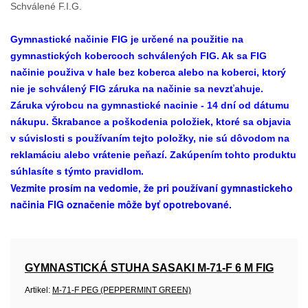
Schválené F.I.G.
Gymnastické načinie FIG je určené na použitie na
gymnastických kobercoch schválených FIG. Ak sa FIG
načinie použiva v hale bez koberca alebo na koberci, ktorý
nie je schválený FIG záruka na načinie sa nevzťahuje.
Záruka výrobcu na gymnastické nacinie - 14 dní od dátumu
nákupu. Škrabance a poškodenia položiek, ktoré sa objavia
v súvislosti s používaním tejto položky, nie sú dôvodom na
reklamáciu alebo vrátenie peňazí. Zakúpením tohto produktu
súhlasíte s týmto pravidlom.
Vezmite prosím na vedomie, že pri používaní gymnastickeho
načinia FIG označenie môže byť opotrebované.
GYMNASTICKÁ STUHA SASAKI M-71-F 6 M FIG
Artikel:
M-71-F PEG (PEPPERMINT GREEN)