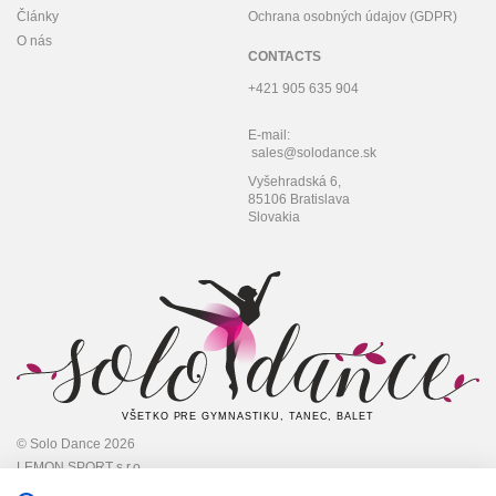
Články
Ochrana osobných údajov (GDPR)
O nás
CONTACTS
+421 905 635 904
E-mail:
sales@solodance.sk
Vyšehradská 6,
85106 Bratislava
Slovakia
VŠETKO PRE GYMNASTIKU, TANEC, BALET
© Solo Dance 2026
LEMON SPORT s.r.o
IČO: 45 348 545,