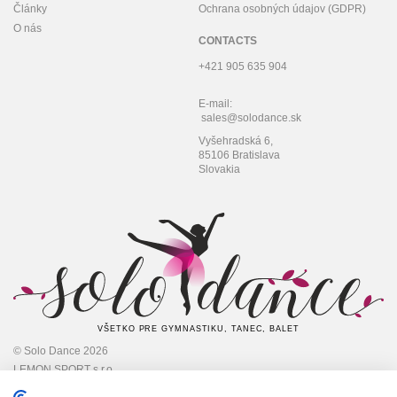
Články
Ochrana osobných údajov (GDPR)
O nás
CONTACTS
+421 905 635 904
E-mail:
sales@solodance.sk
Vyšehradská 6,
85106 Bratislava
Slovakia
VŠETKO PRE GYMNASTIKU, TANEC, BALET
© Solo Dance 2026
LEMON SPORT s.r.o
IČO: 45 348 545,