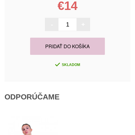
€14
-
+
PRIDAŤ DO KOŠÍKA
SKLADOM
ODPORÚČAME