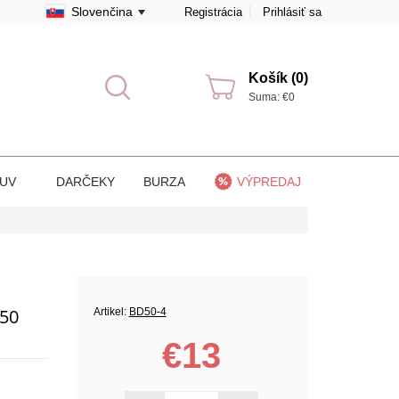
Slovenčina
Registrácia
Prihlásiť sa
Košík (0)
Suma: €0
BUV
DARČEKY
BURZA
VÝPREDAJ
50
Artikel:
BD50-4
€13