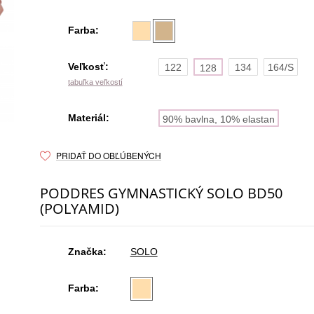
Farba:
Veľkosť:
122
134
164/S
128
tabuľka veľkostí
Materiál:
90% bavlna, 10% elastan
PRIDAŤ DO OBĽÚBENÝCH
PODDRES GYMNASTICKÝ SOLO BD50
(POLYAMID)
Značka:
SOLO
Farba: