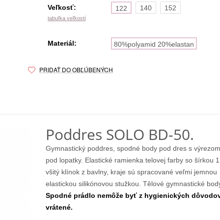
Veľkosť:
140
152
122
tabuľka veľkostí
Materiál:
80%polyamid 20%elastan
PRIDAŤ DO OBĽÚBENÝCH
Poddres SOLO BD-50.
Gymnastický poddres, spodné body pod dres s výrezom
pod lopatky. Elastické ramienka telovej farby so šírkou 1
všitý klínok z bavlny, kraje sú spracované veľmi jemnou
elastickou silikónovou stužkou. Tělové gymnastické bod
Spodné prádlo nemôže byť z hygienických dôvodo
vrátené.