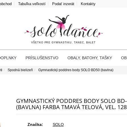
oobchod
Tabuľka veľkostí
Podať inzerát
Kontakty
VŠETKO PRE GYMNASTIKU, TANEC, BALET
DOPLNKY
PRÍSLUŠENSTVO
OBALY, BATOHY, TAŠKY
O
ti
Spodná bielizeň
Gymnastický poddres body SOLO BD50 (bavlna)
GYMNASTICKÝ PODDRES BODY SOLO BD-
(BAVLNA) FARBA TMAVÁ TELOVÁ, VEL. 128
Značka:
SOLO