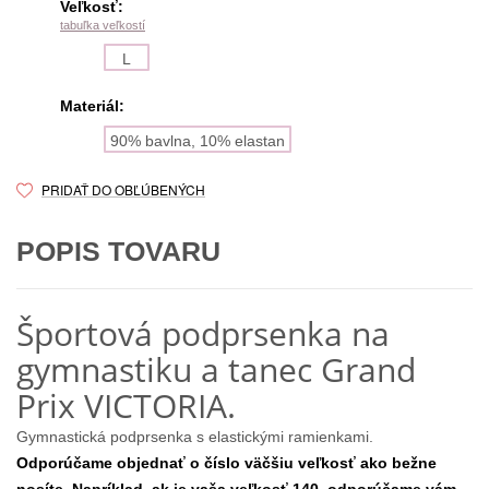
Veľkosť:
tabuľka veľkostí
L
Materiál:
90% bavlna, 10% elastan
PRIDAŤ DO OBĽÚBENÝCH
POPIS TOVARU
Športová podprsenka na
gymnastiku a tanec Grand
Prix VICTORIA.
Gymnastická podprsenka s elastickými ramienkami.
Odporúčame objednať o číslo väčšiu veľkosť ako bežne