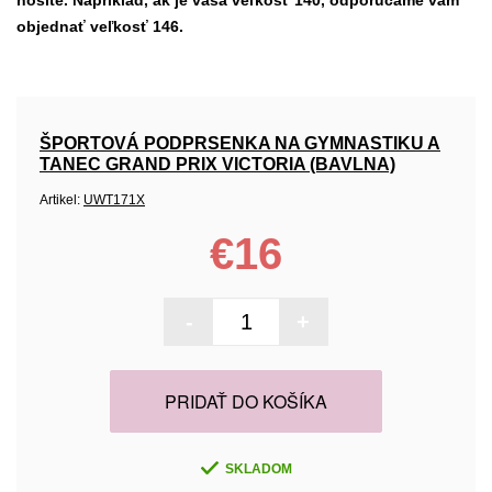
nosíte. Napríklad, ak je vaša veľkosť 140, odporúčame vám
objednať veľkosť 146.
ŠPORTOVÁ PODPRSENKA NA GYMNASTIKU A
TANEC GRAND PRIX VICTORIA (BAVLNA)
Artikel:
UWT171X
€16
-
+
PRIDAŤ DO KOŠÍKA
SKLADOM