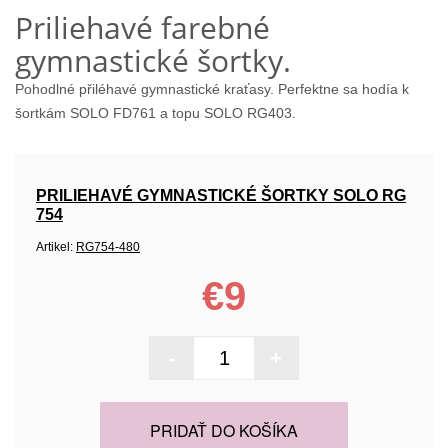
Priliehavé farebné
gymnastické šortky.
Pohodlné přiléhavé gymnastické kraťasy. Perfektne sa hodía k
šortkám
SOLO FD761
a topu
SOLO RG403
.
PRILIEHAVÉ GYMNASTICKÉ ŠORTKY SOLO RG
754
Artikel:
RG754-480
€9
-
+
PRIDAŤ DO KOŠÍKA