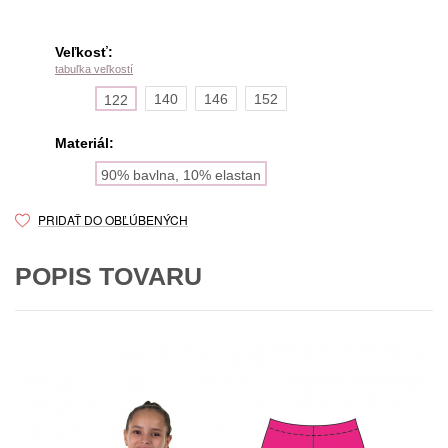
Veľkosť:
tabuľka veľkostí
140
146
152
122
Materiál:
90% bavlna, 10% elastan
PRIDAŤ DO OBĽÚBENÝCH
POPIS TOVARU