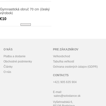
Gymnastická obruč 70 cm (český
výrobok)
€10
O NÁS
PRE ZÁKAZNÍKOV
Platba a dodanie
Veľkoobchod
Obchodné podmienky
Tabuľka veľkostí
Články
Ochrana osobných údajov (GDPR)
O nás
CONTACTS
+421 905 635 904
E-mail:
sales@solodance.sk
Vyšehradská 6,
85106 Bratislava