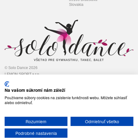
Slovakia
VŠETKO PRE GYMNASTIKU, TANEC, BALET
© Solo Dance 2026
LEMON SPORT s.r.o
IČO: 45 348 545,
DIČ: 2022948301
Na vašom súkromí nám záleží
Používame súbory cookies na zaistenie funkčnosti webu. Môžete súhlasiť
alebo odmietnuť.
Sledujte nás
Rozumiem
Odmietnuť všetko
Podrobné nastavenia