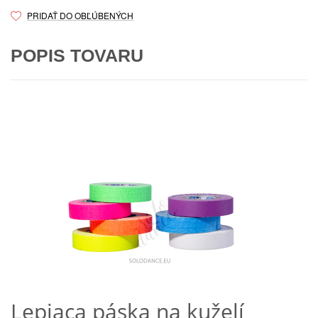
PRIDAŤ DO OBĽÚBENÝCH
POPIS TOVARU
Lepiaca páska na kuželí