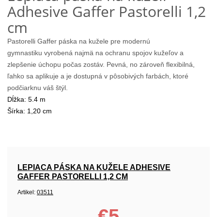
Adhesive Gaffer Pastorelli 1,2
cm
Pastorelli Gaffer páska na kužele pre modernú
gymnastiku vyrobená najmä na ochranu spojov kužeľov a
zlepšenie úchopu počas zostáv. Pevná, no zároveň flexibilná,
ľahko sa aplikuje a je dostupná v pôsobivých farbách, ktoré
podčiarknu váš štýl.
Dĺžka: 5.4 m
Šírka: 1,20 cm
LEPIACA PÁSKA NA KUŽELE ADHESIVE
GAFFER PASTORELLI 1,2 CM
Artikel:
03511
€5