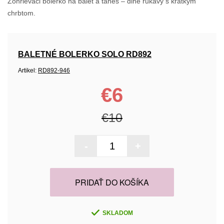
Zohrievaci bolerko na balet a tanes – dlhé rukávy s krátkym
chrbtom.
BALETNÉ BOLERKO SOLO RD892
Artikel:
RD892-946
€6
€10
-
+
PRIDAŤ DO KOŠÍKA
SKLADOM