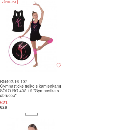
VÝPREDAJ
RG402.16-107
Gymnastické tielko s kamienkami
SOLO RG 402.16 "Gymnastka s
obručou"
€21
€26