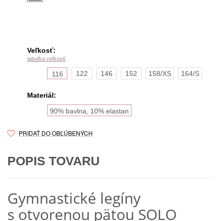
Veľkosť:
tabuľka veľkostí
122
146
152
158/XS
164/S
116
Materiál:
90% bavlna, 10% elastan
PRIDAŤ DO OBĽÚBENÝCH
POPIS TOVARU
Gymnastické legíny
s otvorenou pätou SOLO