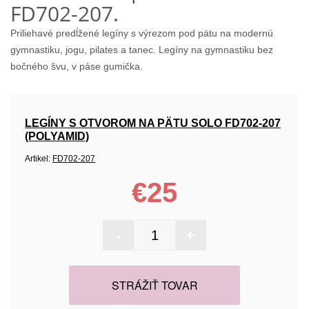
FD702-207.
Priliehavé predĺžené legíny s výrezom pod pätu na modernú
gymnastiku, jogu, pilates a tanec. Legíny na gymnastiku bez
bočného švu, v páse gumička.
LEGÍNY S OTVOROM NA PÄTU SOLO FD702-207
(POLYAMID)
Artikel:
FD702-207
€25
-
+
STRÁŽIŤ TOVAR