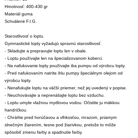
Hmotnosť: 400-430 gr
Materiál guma
Schválené F.I.G.
Starostlivosť o loptu.
Gymnastické lopty vyžadujú spravnú starostlivosť.
- Skladujte a prepravujte loptu len v obale.
- Loptu používajte len na špecializovanom koberci.
- Na nafukovanie lopty používajte iba pumpu od výrobcu lopty.
- Pred nafukovaním natrite ihlu pumpy špeciálnym olejom od
výrobcu lopty.
- Nenafukujte loptu na väčší priemer, než jej uvedený v popise.
- Neuchovávajte a neprenášajte loptu bez vzduchu.
- Loptu umyte vlažnou mydlovou vodou. Očistite ju mäkkou
handričkou.
- Chráňte pred horúčavou a vlhkosťou, mrazom, priamym
slnečným žiarením, tesne pod žiarivkou, pretože to môže
spôsobiť zmenu farby a spadnutie farby.