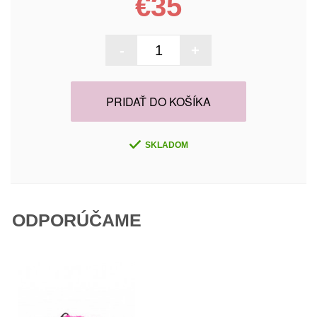
€35
-
+
PRIDAŤ DO KOŠÍKA
SKLADOM
ODPORÚČAME