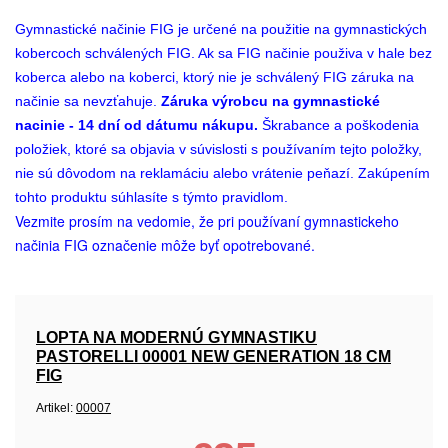
Gymnastické načinie FIG je určené na použitie na gymnastických
kobercoch schválených FIG. Ak sa FIG načinie použiva v hale bez
koberca alebo na koberci, ktorý nie je schválený FIG záruka na
načinie sa nevzťahuje.
Záruka výrobcu na gymnastické
nacinie - 14 dní od dátumu nákupu.
Škrabance a poškodenia
položiek, ktoré sa objavia v súvislosti s používaním tejto položky,
nie sú dôvodom na reklamáciu alebo vrátenie peňazí. Zakúpením
tohto produktu súhlasíte s týmto pravidlom.
Vezmite prosím na vedomie, že pri používaní gymnastickeho
načinia FIG označenie môže byť opotrebované.
LOPTA NA MODERNÚ GYMNASTIKU
PASTORELLI 00001 NEW GENERATION 18 CM
FIG
Artikel:
00007