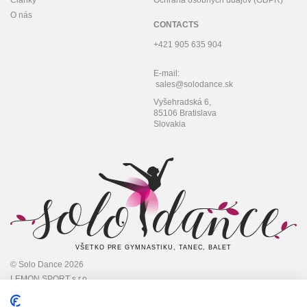
Články
Ochrana osobných údajov (GDPR)
O nás
CONTACTS
+421 905 635 904
E-mail:
sales@solodance.sk
Vyšehradská 6,
85106 Bratislava
Slovakia
VŠETKO PRE GYMNASTIKU, TANEC, BALET
© Solo Dance 2026
LEMON SPORT s.r.o
IČO: 45 348 545,