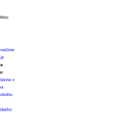
äkkou
načinie
 je
ka
mu
javia v
na
roduktu
ickeho