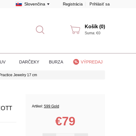
Slovenčina
Registrácia
Prihlásiť sa
Košík (0)
Suma: €0
BUV
DARČEKY
BURZA
VÝPREDAJ
ractice Jewelry 17 cm
COTT
Artikel:
599 Gold
€79