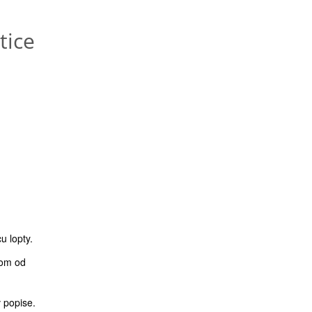
tice
u lopty.
jom od
v popise.