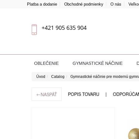
Platba a dodanie
Obchodné podmienky
O nás
Veľk
+421 905 635 904
OBLEČENIE
GYMNASTICKÉ NÁČINIE
Úvod
Catalog
Gymnastické náčinie pre modernú gymn
←
POPIS TOVARU
ODPORÚČA
NASPÄŤ