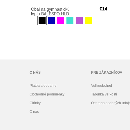
Obal na gymnastickú
€14
loptu BALESPO HLD
850
O NÁS
PRE ZÁKAZNÍKOV
Platba a dodanie
Veľkoobchod
Obchodné podmienky
Tabuľka veľkostí
Články
Ochrana osobných údaj
O nás