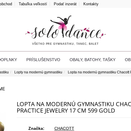
oobchod
Tabuľka veľkostí
Podať inzerát
Kontakty
VŠETKO PRE GYMNASTIKU, TANEC, BALET
DOPLNKY
PRÍSLUŠENSTVO
OBALY, BATOHY, TAŠKY
O
astiku
Lopty na modernú gymnastiku
Lopta na modernú gymnastiku Chacott P
ME
LOPTA NA MODERNÚ GYMNASTIKU CHA
PRACTICE JEWELRY 17 CM 599 GOLD
Značka:
CHACOTT