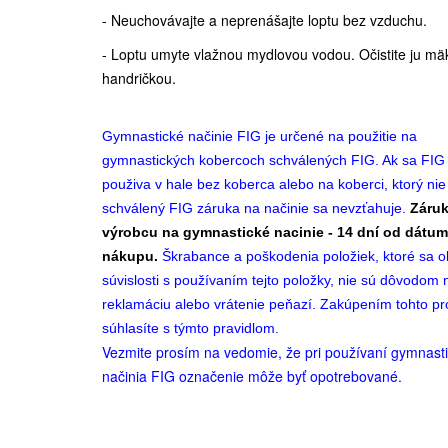
- Neuchovávajte a neprenášajte loptu bez vzduchu.
- Loptu umyte vlažnou mydlovou vodou. Očistite ju m
handričkou.
Gymnastické načinie FIG je určené na použitie na
gymnastických kobercoch schválených FIG. Ak sa FIG 
použiva v hale bez koberca alebo na koberci, ktorý nie
schválený FIG záruka na načinie sa nevzťahuje.
Záru
výrobcu na gymnastické nacinie - 14 dní od dátu
nákupu.
Škrabance a poškodenia položiek, ktoré sa ob
súvislosti s používaním tejto položky, nie sú dôvodom 
reklamáciu alebo vrátenie peňazí. Zakúpením tohto p
súhlasíte s týmto pravidlom.
Vezmite prosím na vedomie, že pri používaní gymnast
načinia FIG označenie môže byť opotrebované.