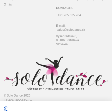
O nás
CONTACTS
+421 905 635 904
E-mail:
sales@solodance.sk
Vyšehradská 6,
85106 Bratislava
Slovakia
VŠETKO PRE GYMNASTIKU, TANEC, BALET
© Solo Dance 2026
LEMON SPORT s.r.o
IČO: 45 348 545,
DIČ: 2022948301