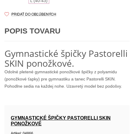
L (40-43)
PRIDAŤ DO OBĽÚBENÝCH
POPIS TOVARU
Gymnastické špičky Pastorelli
SKIN ponožkové.
Odolné pletené gymnastické ponožkové špičky z polyamidu
(ponožkové ťapky) pre gymnastiku a tanec Pastorelli SKIN.
Pohodlne sedia na každej nohe. Uzavretý model bez podošvy.
GYMNASTICKÉ ŠPIČKY PASTORELLI SKIN
PONOŽKOVÉ
Artikel:
04866