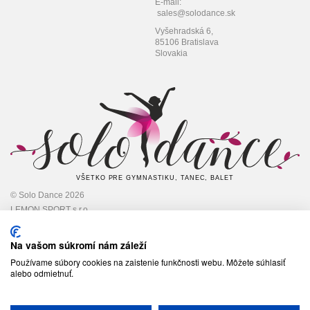
E-mail:
sales@solodance.sk
Vyšehradská 6,
85106 Bratislava
Slovakia
VŠETKO PRE GYMNASTIKU, TANEC, BALET
© Solo Dance 2026
LEMON SPORT s.r.o
IČO: 45 348 545,
DIČ: 2022948301
Na vašom súkromí nám záleží
Používame súbory cookies na zaistenie funkčnosti webu. Môžete súhlasiť
alebo odmietnuť.
Sledujte nás