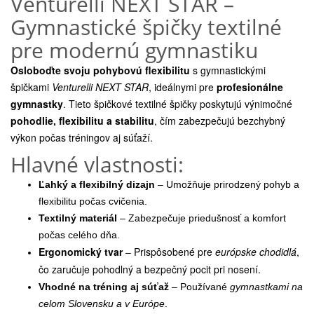
Venturelli NEXT STAR –
Gymnastické špičky textilné
pre modernú gymnastiku
Osloboďte svoju pohybovú flexibilitu
s gymnastickými
špičkami
Venturelli NEXT STAR
, ideálnymi pre
profesionálne
gymnastky
. Tieto špičkové textilné špičky poskytujú výnimočné
pohodlie, flexibilitu a stabilitu
, čím zabezpečujú bezchybný
výkon počas tréningov aj súťaží.
Hlavné vlastnosti:
Ľahký a flexibilný dizajn
– Umožňuje prirodzený pohyb a
flexibilitu počas cvičenia.
Textilný materiál
– Zabezpečuje priedušnosť a komfort
počas celého dňa.
Ergonomický tvar
– Prispôsobené pre
európske chodidlá
,
čo zaručuje pohodlný a bezpečný pocit pri nosení.
Vhodné na tréning aj súťaž
– Používané
gymnastkami na
celom Slovensku a v Európe
.