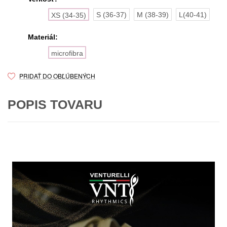
S (36-37)
M (38-39)
L(40-41)
XS (34-35)
Materiál:
microfibra
PRIDAŤ DO OBĽÚBENÝCH
POPIS TOVARU