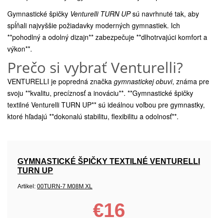
Gymnastické špičky
Venturelli TURN UP
sú navrhnuté tak, aby
spĺňali najvyššie požiadavky moderných gymnastiek. Ich
**pohodlný a odolný dizajn** zabezpečuje **dlhotrvajúci komfort a
výkon**.
Prečo si vybrať Venturelli?
VENTURELLI je popredná značka
gymnastickej obuvi
, známa pre
svoju **kvalitu, precíznosť a inováciu**. **Gymnastické špičky
textilné Venturelli TURN UP** sú ideálnou voľbou pre gymnastky,
ktoré hľadajú **dokonalú stabilitu, flexibilitu a odolnosť**.
GYMNASTICKÉ ŠPIČKY TEXTILNÉ VENTURELLI
TURN UP
Artikel:
00TURN-7 M08M XL
€16