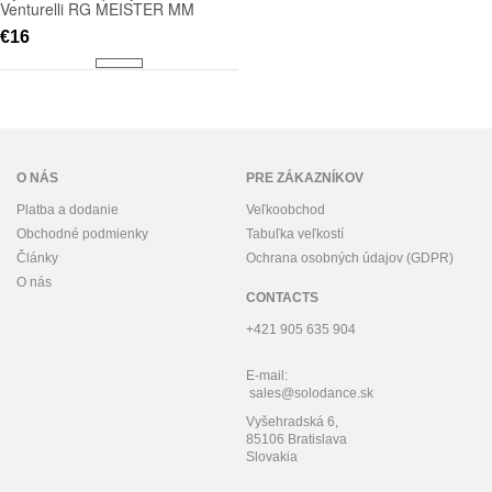
Venturelli RG MEISTER MM
€16
O NÁS
PRE ZÁKAZNÍKOV
Platba a dodanie
Veľkoobchod
Obchodné podmienky
Tabuľka veľkostí
Články
Ochrana osobných údajov (GDPR)
O nás
CONTACTS
+421 905 635 904
E-mail:
sales@solodance.sk
Vyšehradská 6,
85106 Bratislava
Slovakia