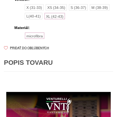
X (31-33)
XS (34-35)
S (36-37)
M (38-39)
L(40-41)
XL (42-43)
Materiál:
microfibra
PRIDAŤ DO OBĽÚBENÝCH
POPIS TOVARU