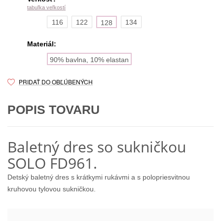
tabuľka veľkostí
116
122
134
128
Materiál:
90% bavlna, 10% elastan
PRIDAŤ DO OBĽÚBENÝCH
POPIS TOVARU
Baletný dres so sukničkou
SOLO FD961.
Detský baletný dres s krátkymi rukávmi a s polopriesvitnou
kruhovou tylovou sukničkou.