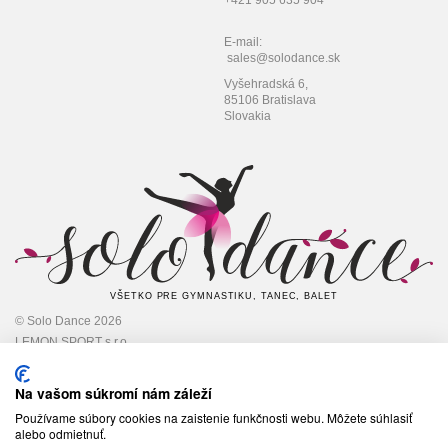
+421 905 635 904
E-mail:
sales@solodance.sk
Vyšehradská 6,
85106 Bratislava
Slovakia
VŠETKO PRE GYMNASTIKU, TANEC, BALET
© Solo Dance 2026
LEMON SPORT s.r.o
IČO: 45 348 545,
DIČ: 2022948301
Na vašom súkromí nám záleží
Používame súbory cookies na zaistenie funkčnosti webu. Môžete súhlasiť
alebo odmietnuť.