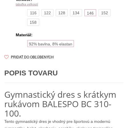
tabuľka veľkostí
116
122
128
134
152
146
158
Materiál:
92% bavlna, 8% elastan
PRIDAŤ DO OBĽÚBENÝCH
POPIS TOVARU
Gymnastický dres s krátkym
rukávom BALESPO BC 310-
100.
Tento gymnastický dres je vhodný pre športovú a modernú