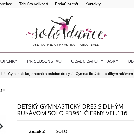
oobchod
Tabuľka veľkostí
Podať inzerát
Kontakty
VŠETKO PRE GYMNASTIKU, TANEC, BALET
DOPLNKY
PRÍSLUŠENSTVO
OBALY, BATOHY, TAŠKY
O
ti
Gymnastické, tanečné a baletné dresy
Gymnastický dres s dlhým rukávo
ME
DETSKÝ GYMNASTICKÝ DRES S DLHÝM
RUKÁVOM SOLO FD951 ČIERNY VEL.116
Značka:
SOLO