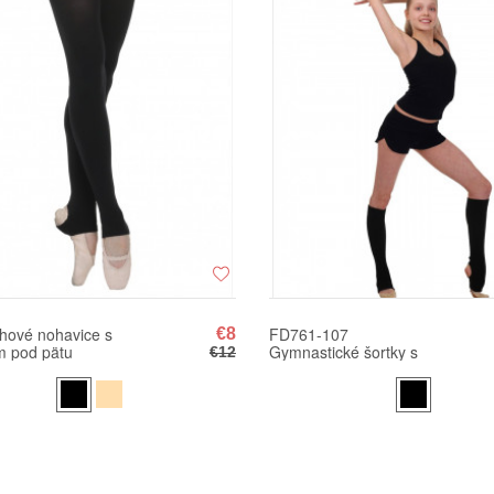
hové nohavice s
FD761-107
€8
m pod pätu
Gymnastické šortky s
€12
R70 (100 DEN)
výrezmi na bokoch
SOLO FD761