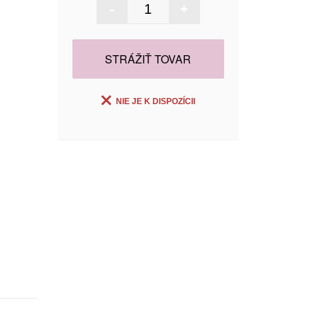
-
+
STRÁŽIŤ TOVAR
NIE JE K DISPOZÍCII