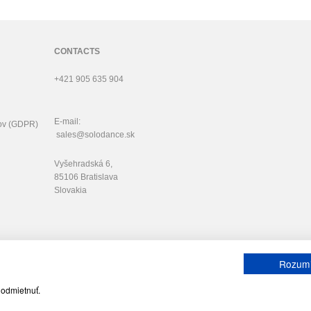
CONTACTS
+421 905 635 904
E-mail:
ov (GDPR)
sales@solodance.sk
Vyšehradská 6,
85106 Bratislava
Slovakia
Rozum
 odmietnuť.