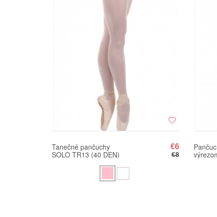
Tanečné pančuchy
Pančuc
€6
SOLO TR13 (40 DEN)
výrezo
€8
SOLO T