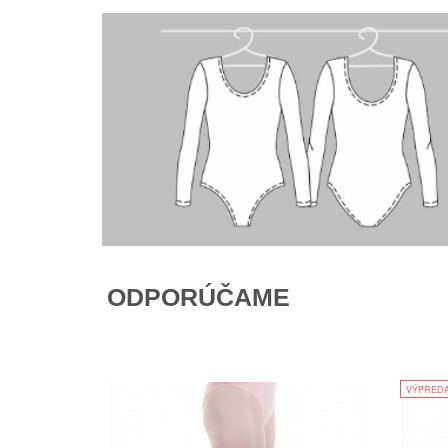
ODPORÚČAME
VÝPRED