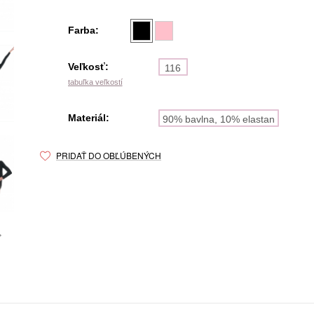
Farba:
Veľkosť:
116
tabuľka veľkostí
Materiál:
90% bavlna, 10% elastan
PRIDAŤ DO OBĽÚBENÝCH