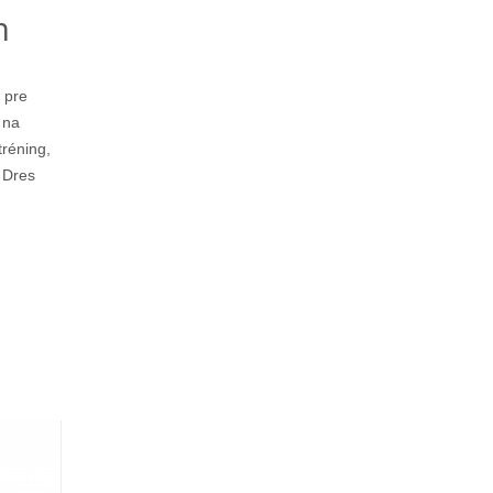
m
 pre
 na
tréning,
 Dres