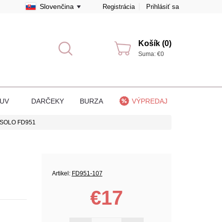
Slovenčina
Registrácia
Prihlásiť sa
Košík (0)
Suma: €0
BUV
DARČEKY
BURZA
VÝPREDAJ
m SOLO FD951
Artikel:
FD951-107
€17